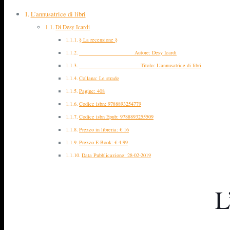
L’annusatrice di libri
Di Desy Icardi
§ La recensione §
Autore: Desy Icardi
Titolo: L’annusatrice di libri
Collana: Le strade
Pagine: 408
Codice isbn: 9788893254779
Codice isbn Epub: 9788893255509
Prezzo in libreria: € 16
Prezzo E-Book: € 4.99
Data Pubblicazione: 28-02-2019
L