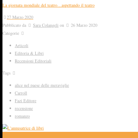
La giornata mondiale del teatro…aspettando il teatro
27 Marzo 2020
Pubblicato da
Sara Colangeli
on
26 Marzo 2020
Categorie
Articoli
Editoria & Libri
Recensioni Editoriali
Tags
alice nel paese delle meraviglie
Carroll
Fazi Editore
recensione
romanzo