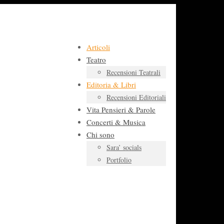
Articoli
Teatro
Recensioni Teatrali
Editoria & Libri
Recensioni Editoriali
Vita Pensieri & Parole
Concerti & Musica
Chi sono
Sara’ socials
Portfolio