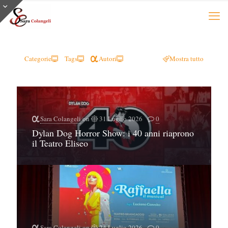
Categorie
Tags
Autori
Mostra tutto
Sara Colangeli
on
31 Luglio 2026
0
Dylan Dog Horror Show: i 40 anni riaprono
il Teatro Eliseo
Sara Colangeli
on
24 Luglio 2026
0