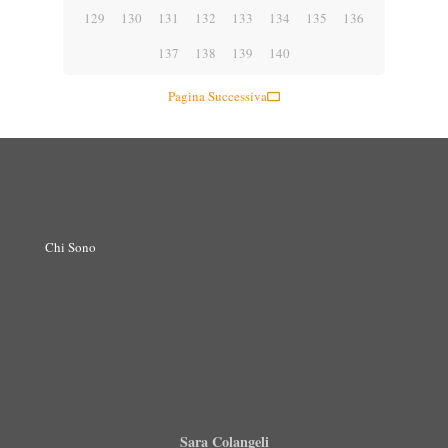
129
130
131
132
133
134
135
136
137
138
139
140
Pagina Successiva
Chi Sono
Sara Colangeli