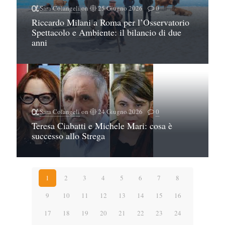
Sara Colangeli
on
25 Giugno 2026
0
Riccardo Milani a Roma per l’Osservatorio
Spettacolo e Ambiente: il bilancio di due
anni
Sara Colangeli
on
24 Giugno 2026
0
Teresa Ciabatti e Michele Mari: cosa è
successo allo Strega
1
2
3
4
5
6
7
8
9
10
11
12
13
14
15
16
17
18
19
20
21
22
23
24