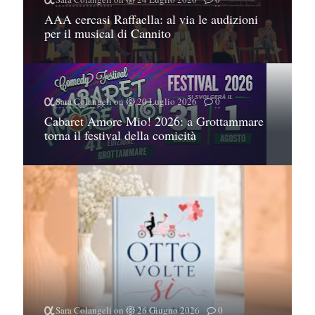
AAA cercasi Raffaella: al via le audizioni
per il musical di Cannito
Sara Colangeli
on
20 Luglio 2026
0
Cabaret Amore Mio! 2026: a Grottammare
torna il festival della comicità
Sara Colangeli
on
26 Giugno 2026
0