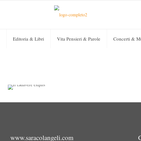
Editoria & Libri
Vita Pensieri & Parole
Concerti & M
Sara Colangeli
on
13 Aprile 2019
0
Il cadavere exquis
www.saracolangeli.com