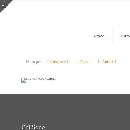
Articoli
Teatro
Sara Colangeli
on
16 Aprile 2019
0
Filtra per
Categorie
Tags
Autori
Il cadavre exquis
Chi Sono