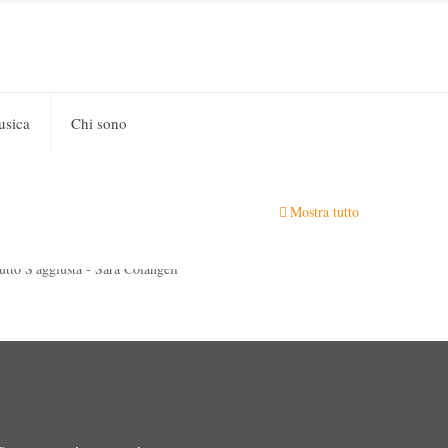
usica
Chi sono
Sara Colangeli
on
13 Settembre 2019
0
Mostra tutto
Tutto S’aggiusta