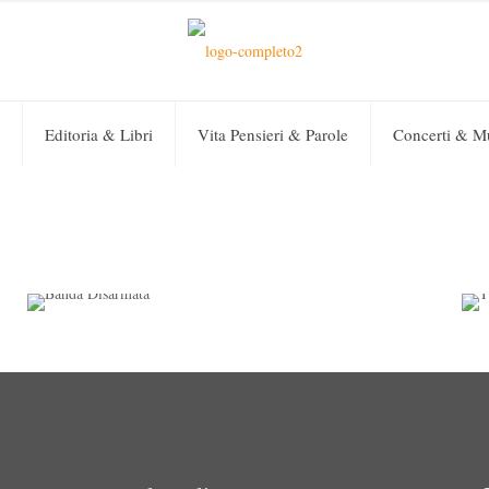
Editoria & Libri
Vita Pensieri & Parole
Concerti & M
Sara Colangeli
on
20 Settembre 2020
0
Banda Disarmata