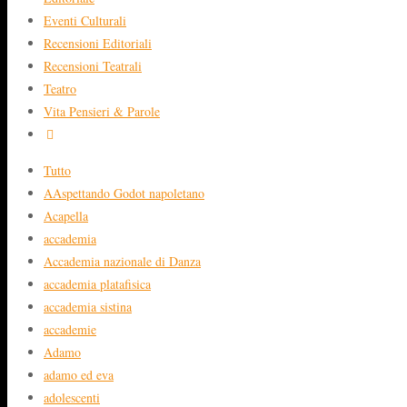
Eventi Culturali
Recensioni Editoriali
Recensioni Teatrali
Teatro
Vita Pensieri & Parole
Tutto
AAspettando Godot napoletano
Acapella
accademia
Accademia nazionale di Danza
accademia platafisica
accademia sistina
accademie
Adamo
adamo ed eva
adolescenti