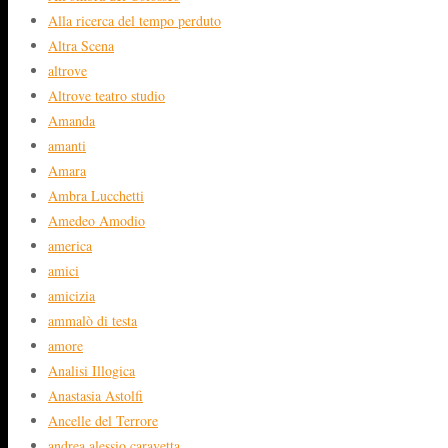
Alla ricerca del tempo perduto
Altra Scena
altrove
Altrove teatro studio
Amanda
amanti
Amara
Ambra Lucchetti
Amedeo Amodio
america
amici
amicizia
ammalò di testa
amore
Analisi Illogica
Anastasia Astolfi
Ancelle del Terrore
andrea alessio caravetta