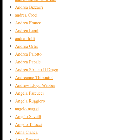
Andrea Bizzarri
andrea Croci
Andrea Franco
Andrea Lami
andrea lolli
Andrea Ortis
Andrea Palotto
Andrea Papale
Andrea Striano Il Drago
Andreanne Thiboutot
Andrew Lloyd Webber
Angela Pascucci
Angela Ruggiero
angelo maggi
Angelo Savelli
Angelo Talocci
Anna Cianca
Anna Ferzetti