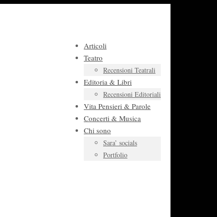
Articoli
Teatro
Recensioni Teatrali
Editoria & Libri
Recensioni Editoriali
Vita Pensieri & Parole
Concerti & Musica
Chi sono
Sara’ socials
Portfolio