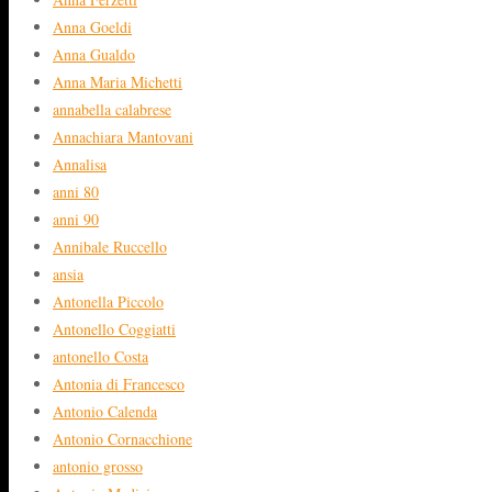
Anna Goeldi
Anna Gualdo
Anna Maria Michetti
annabella calabrese
Annachiara Mantovani
Annalisa
anni 80
anni 90
Annibale Ruccello
ansia
Antonella Piccolo
Antonello Coggiatti
antonello Costa
Antonia di Francesco
Antonio Calenda
Antonio Cornacchione
antonio grosso