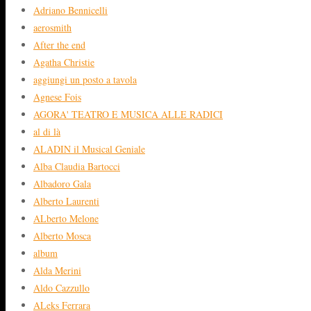
Adriano Bennicelli
aerosmith
After the end
Agatha Christie
aggiungi un posto a tavola
Agnese Fois
AGORA' TEATRO E MUSICA ALLE RADICI
al di là
ALADIN il Musical Geniale
Alba Claudia Bartocci
Albadoro Gala
Alberto Laurenti
ALberto Melone
Alberto Mosca
album
Alda Merini
Aldo Cazzullo
ALeks Ferrara