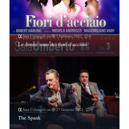
Sara Colangeli
on
5 Febbraio 2022
0
Le donne sono dei fiori d’acciaio
Sara Colangeli
on
27 Gennaio 2022
0
The Spank