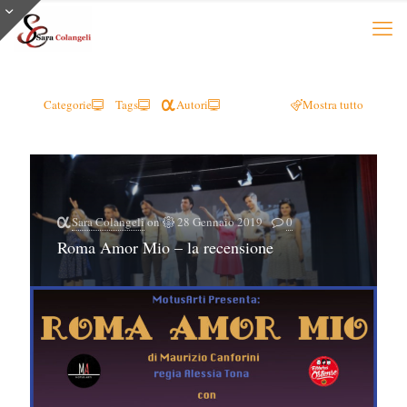
Categorie
Tags
Autori
Mostra tutto
Sara Colangeli
on
28 Gennaio 2019
0
Roma Amor Mio – la recensione