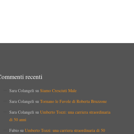
Commenti recenti
Sara Colangeli
su
Siamo Cresciuti Male
Sara Colangeli
su
Tornano le Favole di Roberta Bruzzone
Sara Colangeli
su
Umberto Tozzi: una carriera straordinaria
di 50 anni
Fabio
su
Umberto Tozzi: una carriera straordinaria di 50