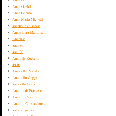
Anna Goeldi
Anna Gualdo
Anna Maria Michetti
annabella calabrese
Annachiara Mantovani
Annalisa
anni 80
anni 90
Annibale Ruccello
ansia
Antonella Piccolo
Antonello Coggiatti
antonello Costa
Antonia di Francesco
Antonio Calenda
Antonio Cornacchione
antonio grosso