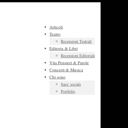
Articoli
Teatro
Recensioni Teatrali
Editoria & Libri
Recensioni Editoriali
Vita Pensieri & Parole
Concerti & Musica
Chi sono
Sara’ socials
Portfolio