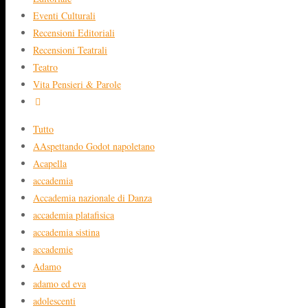
Eventi Culturali
Recensioni Editoriali
Recensioni Teatrali
Teatro
Vita Pensieri & Parole
Tutto
AAspettando Godot napoletano
Acapella
accademia
Accademia nazionale di Danza
accademia platafisica
accademia sistina
accademie
Adamo
adamo ed eva
adolescenti