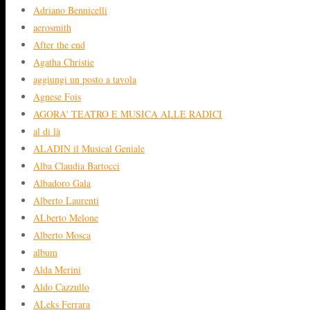
Adriano Bennicelli
aerosmith
After the end
Agatha Christie
aggiungi un posto a tavola
Agnese Fois
AGORA' TEATRO E MUSICA ALLE RADICI
al di là
ALADIN il Musical Geniale
Alba Claudia Bartocci
Albadoro Gala
Alberto Laurenti
ALberto Melone
Alberto Mosca
album
Alda Merini
Aldo Cazzullo
ALeks Ferrara