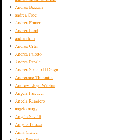
Andrea Bizzarri
andrea Croci
Andrea Franco
Andrea Lami
andrea lolli
Andrea Ortis
Andrea Palotto
Andrea Papale
Andrea Striano Il Drago
Andreanne Thiboutot
Andrew Lloyd Webber
Angela Pascucci
Angela Ruggiero
angelo maggi
Angelo Savelli
Angelo Talocci
Anna Cianca
Anna Ferzetti