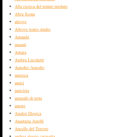
Alla ricerca del tempo perduto
Altra Scena
altrove
Altrove teatro studio
Amanda
amanti
Amara
Ambra Lucchetti
Amedeo Amodio
america
amici
amicizia
ammalò di testa
amore
Analisi Illogica
Anastasia Astolfi
Ancelle del Terrore
andrea alessio caravetta