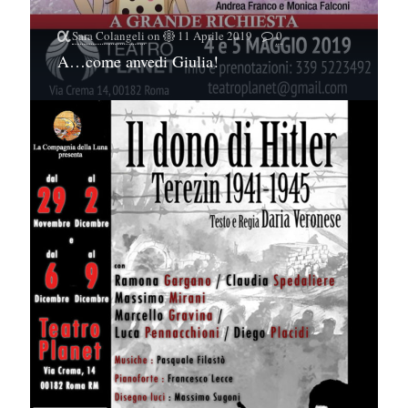
Sara Colangeli
on
11 Aprile 2019
0
A…come anvedi Giulia!