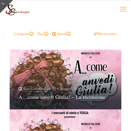
Categorie
Tags
Autori
Mostra tutto
Sara Colangeli
on
6 Maggio 2019
0
A…come anvedi Giulia! – La recensione