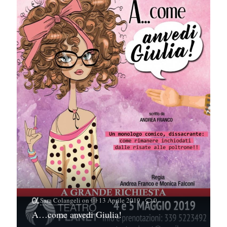
Sara Colangeli
on
13 Aprile 2019
0
A…come anvedi Giulia!