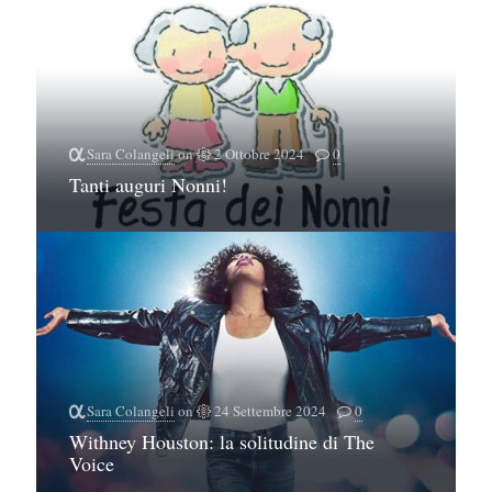
Sara Colangeli
on
2 Ottobre 2024
0
Tanti auguri Nonni!
Sara Colangeli
on
24 Settembre 2024
0
Withney Houston: la solitudine di The
Voice