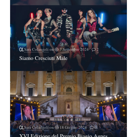
Sara Colangeli
on
7 Settembre 2024
2
Siamo Cresciuti Male
Sara Colangeli
on
18 Giugno 2024
0
XVI Edizione del Premio Biagio Agnes