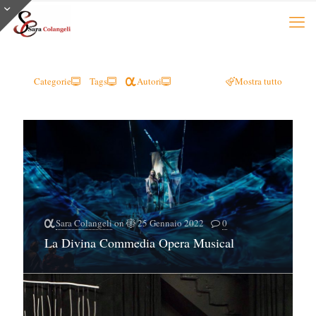
Categorie
Tags
Autori
Mostra tutto
Sara Colangeli
on
25 Gennaio 2022
0
La Divina Commedia Opera Musical