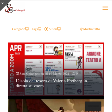
Categorie
Tags
Autori
Mostra tutto
Sara Colangeli
on
19 Marzo 2021
0
L’isola del tesoro di Valeria Freiberg in
diretta su zoom