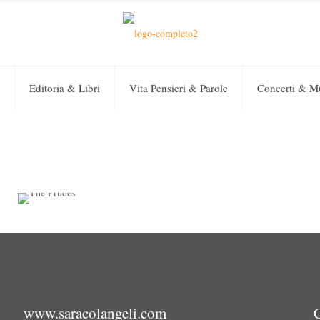
Editoria & Libri
Vita Pensieri & Parole
Concerti & M
Sara Colangeli
on
11 Aprile 2019
0
The Prudes
www.saracolangeli.com