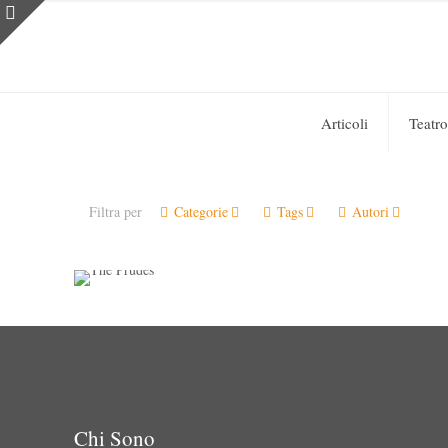
Articoli
Teatro
Sara Colangeli
on
12 Aprile 2019
0
Filtra per
Categorie
Tags
Autori
The Prudes
Chi Sono