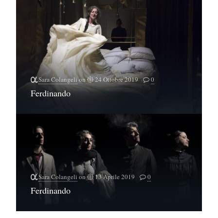
Sara Colangeli
on
24 Ottobre 2019
0
Ferdinando
Sara Colangeli
on
13 Aprile 2019
0
Ferdinando