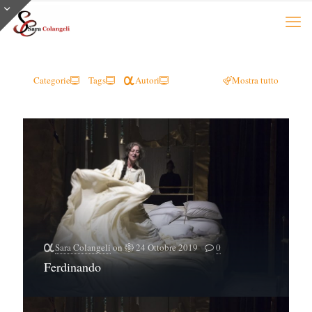
Categorie
Tags
Autori
Mostra tutto
Sara Colangeli
on
24 Ottobre 2019
0
Ferdinando