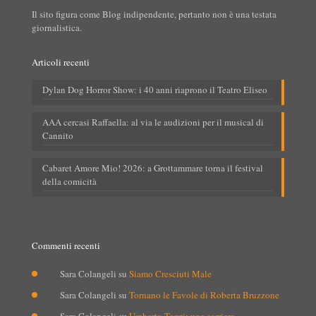
Il sito figura come Blog indipendente, pertanto non è una testata
giornalistica.
Articoli recenti
Dylan Dog Horror Show: i 40 anni riaprono il Teatro Eliseo
AAA cercasi Raffaella: al via le audizioni per il musical di
Cannito
Cabaret Amore Mio! 2026: a Grottammare torna il festival
della comicità
Commenti recenti
Sara Colangeli
su
Siamo Cresciuti Male
Sara Colangeli
su
Tornano le Favole di Roberta Bruzzone
Sara Colangeli
su
Umberto Tozzi: una carriera