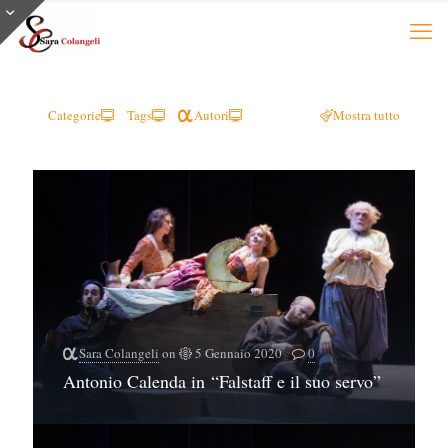
Categorie
Tags
Autori
Mostra tutto
Sara Colangeli
on
5 Gennaio 2020
0
Antonio Calenda in “Falstaff e il suo servo”