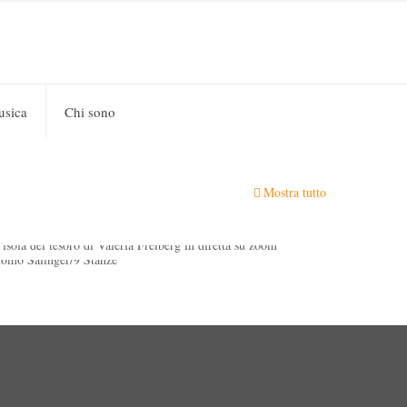
usica
Chi sono
Sara Colangeli
on
19 Marzo 2021
0
L’isola del tesoro di Valeria
Mostra tutto
Sara Colangeli
on
22 Febbraio 2021
0
Freiberg in diretta su zoom
Homo Salinger/9 Stanze