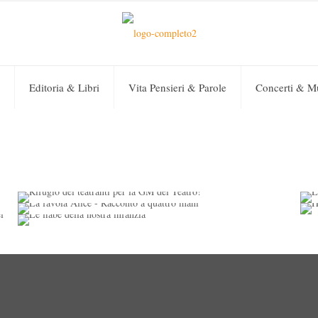
Editoria & Libri
Vita Pensieri & Parole
Concerti & M
Sara Colangeli
on
27 Marzo 2021
0
Sara Colangeli
on
25 Febbraio 2021
0
Rifugio dei teatranti per la
Sara Colangeli
on
21 Gennaio 2021
0
La favola Alice – Racconto
Le fiabe della nostra
GM del Teatro!
a quattro mani
infanzia