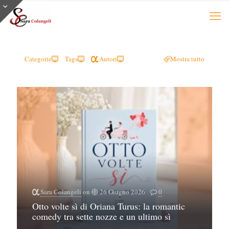
Categorie
Tags
Autori
Mostra tutto
Sara Colangeli
on
26 Giugno 2026
0
Otto volte sì di Oriana Turus: la romantic
comedy tra sette nozze e un ultimo sì