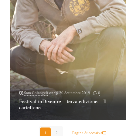
Sara Colangeli
on
20 Settembre 2019
0
Festival inDivenire – terza edizione – Il
cartellone
1
2
Pagina Successiva