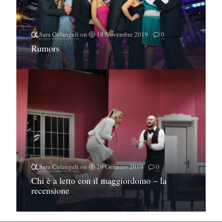
Sara Colangeli
on
18 Novembre 2019
0
Rumors
Sara Colangeli
on
29 Gennaio 2019
0
Chi è a letto con il maggiordomo – la
recensione