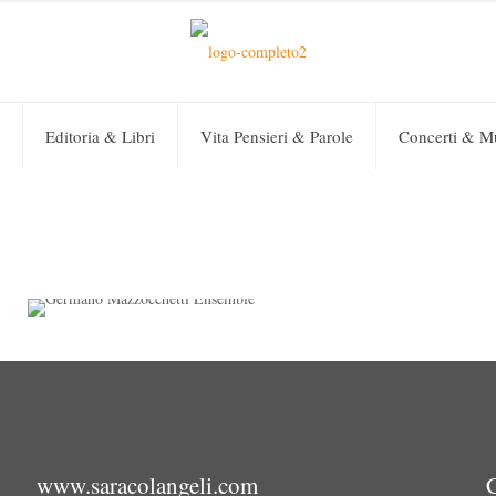
Editoria & Libri
Vita Pensieri & Parole
Concerti & M
Sara Colangeli
on
11 Dicembre 2019
0
Germano Mazzocchetti
Ensemble
www.saracolangeli.com