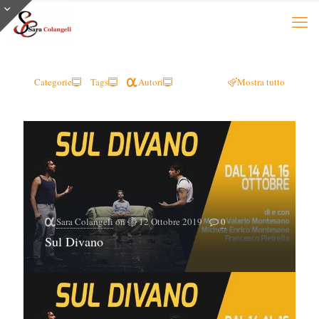
Categorie
Tags
Autori
Mostra tutto
Sara Colangeli
on
12 Ottobre 2019
0
Sul Divano