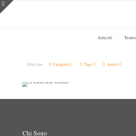
Articoli
Teatro
Sara Colangeli
on
27 Marzo 2019
0
Filtra per
Categorie
Tags
Autori
La scuola delle scimmie
Chi Sono