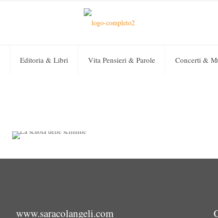
Editoria & Libri
Vita Pensieri & Parole
Concerti & M
Sara Colangeli
on
25 Marzo 2019
0
La scuola delle scimmie
www.saracolangeli.com