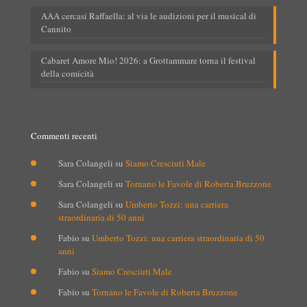
AAA cercasi Raffaella: al via le audizioni per il musical di
Cannito
Cabaret Amore Mio! 2026: a Grottammare torna il festival
della comicità
Commenti recenti
Sara Colangeli
su
Siamo Cresciuti Male
Sara Colangeli
su
Tornano le Favole di Roberta Bruzzone
Sara Colangeli
su
Umberto Tozzi: una carriera
straordinaria di 50 anni
Fabio
su
Umberto Tozzi: una carriera straordinaria di 50
anni
Fabio
su
Siamo Cresciuti Male
Fabio
su
Tornano le Favole di Roberta Bruzzone