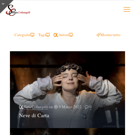
Categorie
Tags
Autori
Mostra tutto
Sara Colangeli
on
9 Marzo 2022
0
Neve di Carta