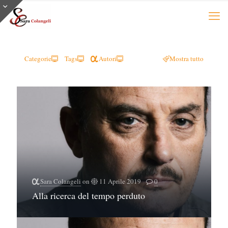
Categorie
Tags
Autori
Mostra tutto
Sara Colangeli
on
11 Aprile 2019
0
Alla ricerca del tempo perduto