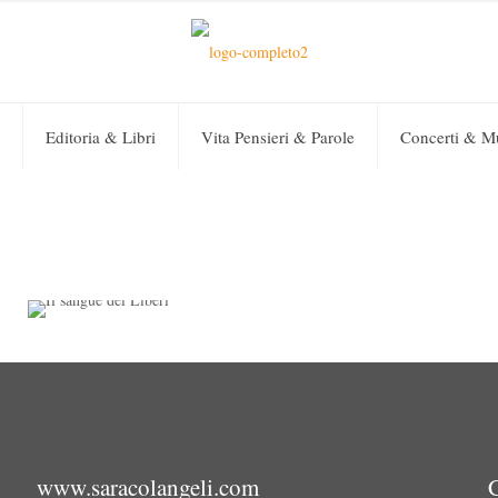
Editoria & Libri
Vita Pensieri & Parole
Concerti & M
Sara Colangeli
on
23 Marzo 2020
0
Il sangue dei Liberi – la
recensione
www.saracolangeli.com