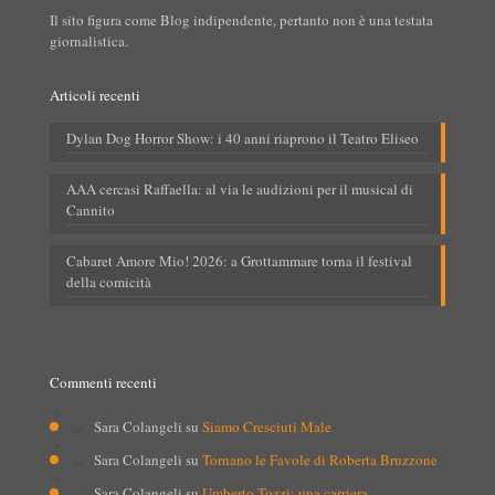
Il sito figura come Blog indipendente, pertanto non è una testata
giornalistica.
Articoli recenti
Dylan Dog Horror Show: i 40 anni riaprono il Teatro Eliseo
AAA cercasi Raffaella: al via le audizioni per il musical di
Cannito
Cabaret Amore Mio! 2026: a Grottammare torna il festival
della comicità
Commenti recenti
Sara Colangeli
su
Siamo Cresciuti Male
Sara Colangeli
su
Tornano le Favole di Roberta Bruzzone
Sara Colangeli
su
Umberto Tozzi: una carriera