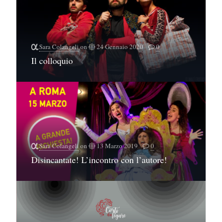
Sara Colangeli
on
24 Gennaio 2020
0
Il colloquio
Sara Colangeli
on
13 Marzo 2019
0
Disincantate! L’incontro con l’autore!