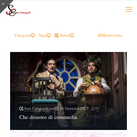
Categorie
Tags
Autori
Mostra tutto
Sara Colangeli
on
30 Gennaio 2023
0
Che disastro di commedia