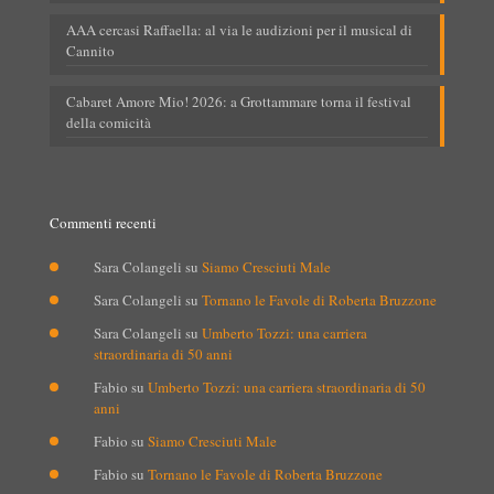
AAA cercasi Raffaella: al via le audizioni per il musical di
Cannito
Cabaret Amore Mio! 2026: a Grottammare torna il festival
della comicità
Commenti recenti
Sara Colangeli
su
Siamo Cresciuti Male
Sara Colangeli
su
Tornano le Favole di Roberta Bruzzone
Sara Colangeli
su
Umberto Tozzi: una carriera
straordinaria di 50 anni
Fabio
su
Umberto Tozzi: una carriera straordinaria di 50
anni
Fabio
su
Siamo Cresciuti Male
Fabio
su
Tornano le Favole di Roberta Bruzzone