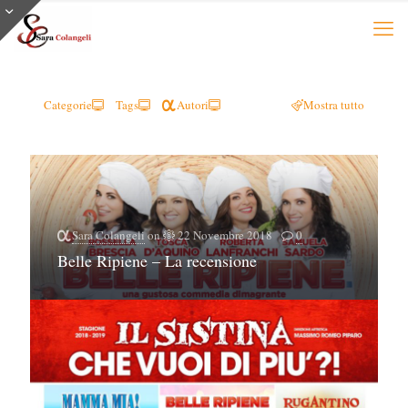
Categorie
Tags
Autori
Mostra tutto
Sara Colangeli
on
22 Novembre 2018
0
Belle Ripiene – La recensione