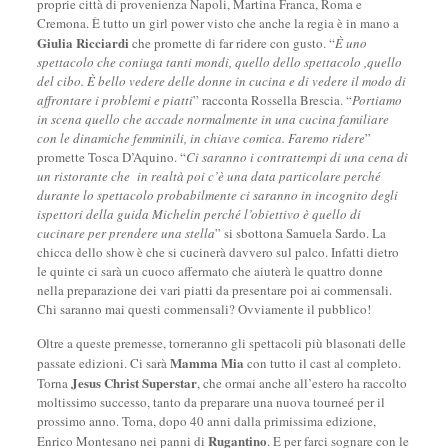
proprie città di provenienza Napoli, Martina Franca, Roma e
Cremona. È tutto un girl power visto che anche la regia è in mano a
Giulia Ricciardi
che promette di far ridere con gusto. “
È uno
spettacolo che coniuga tanti mondi, quello dello spettacolo ,quello
del cibo. È bello vedere delle donne in cucina e di vedere il modo di
affrontare i problemi e piatti
” racconta Rossella Brescia. “
Portiamo
in scena quello che accade normalmente in una cucina familiare
con le dinamiche femminili, in chiave comica. Faremo ridere
”
promette Tosca D’Aquino. “
Ci saranno i contrattempi di una cena di
un ristorante che in realtà poi c’è una data particolare perché
durante lo spettacolo probabilmente ci saranno in incognito degli
ispettori della guida Michelin perché l’obiettivo è quello di
cucinare per prendere una stella
” si sbottona Samuela Sardo. La
chicca dello show è che si cucinerà davvero sul palco. Infatti dietro
le quinte ci sarà un cuoco affermato che aiuterà le quattro donne
nella preparazione dei vari piatti da presentare poi ai commensali.
Chi saranno mai questi commensali? Ovviamente il pubblico!
Oltre a queste premesse, torneranno gli spettacoli più blasonati delle
Mamma Mia
passate edizioni. Ci sarà
con tutto il cast al completo.
Jesus Christ Superstar
Torna
, che ormai anche all’estero ha raccolto
moltissimo successo, tanto da preparare una nuova tourneé per il
prossimo anno. Torna, dopo 40 anni dalla primissima edizione,
Rugantino
Enrico Montesano nei panni di
. E per farci sognare con le