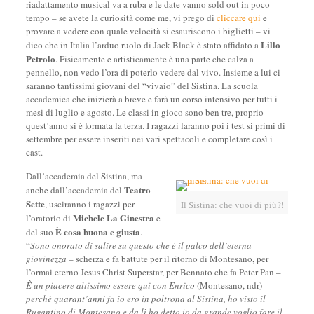
riadattamento musical va a ruba e le date vanno sold out in poco
tempo – se avete la curiosità come me, vi prego di
cliccare qui
e
provare a vedere con quale velocità si esauriscono i biglietti – vi
Lillo
dico che in Italia l’arduo ruolo di Jack Black è stato affidato a
Petrolo
. Fisicamente e artisticamente è una parte che calza a
pennello, non vedo l’ora di poterlo vedere dal vivo. Insieme a lui ci
saranno tantissimi giovani del “vivaio” del Sistina. La scuola
accademica che inizierà a breve e farà un corso intensivo per tutti i
mesi di luglio e agosto. Le classi in gioco sono ben tre, proprio
quest’anno si è formata la terza. I ragazzi faranno poi i test si primi di
settembre per essere inseriti nei vari spettacoli e completare così i
cast.
Dall’accademia del Sistina, ma
Teatro
anche dall’accademia del
Sette
, usciranno i ragazzi per
Il Sistina: che vuoi di più?!
Michele La Ginestra
l’oratorio di
e
È cosa buona e giusta
del suo
.
“
Sono onorato di salire su questo che è il palco dell’eterna
giovinezza
– scherza e fa battute per il ritorno di Montesano, per
l’ormai eterno Jesus Christ Superstar, per Bennato che fa Peter Pan –
È un piacere altissimo essere qui con Enrico
(Montesano, ndr)
perché quarant’anni fa io ero in poltrona al Sistina, ho visto il
Rugantino di Montesano e da lì ho detto io da grande voglio fare il