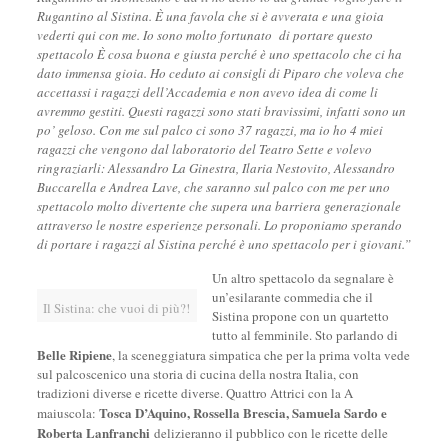
Rugantino al Sistina. È una favola che si è avverata e una gioia
vederti qui con me. Io sono molto fortunato di portare questo
spettacolo È cosa buona e giusta perché è uno spettacolo che ci ha
dato immensa gioia. Ho ceduto ai consigli di Piparo che voleva che
accettassi i ragazzi dell’Accademia e non avevo idea di come li
avremmo gestiti. Questi ragazzi sono stati bravissimi, infatti sono un
po’ geloso. Con me sul palco ci sono 37 ragazzi, ma io ho 4 miei
ragazzi che vengono dal laboratorio del Teatro Sette e volevo
ringraziarli: Alessandro La Ginestra, Ilaria Nestovito, Alessandro
Buccarella e Andrea Lave, che saranno sul palco con me per uno
spettacolo molto divertente che supera una barriera generazionale
attraverso le nostre esperienze personali. Lo proponiamo sperando
di portare i ragazzi al Sistina perché è uno spettacolo per i giovani.”
Un altro spettacolo da segnalare è
un’esilarante commedia che il
Il Sistina: che vuoi di più?!
Sistina propone con un quartetto
tutto al femminile. Sto parlando di
Belle Ripiene
, la sceneggiatura simpatica che per la prima volta vede
sul palcoscenico una storia di cucina della nostra Italia, con
tradizioni diverse e ricette diverse. Quattro Attrici con la A
Tosca D’Aquino, Rossella Brescia, Samuela Sardo e
maiuscola:
Roberta Lanfranchi
delizieranno il pubblico con le ricette delle