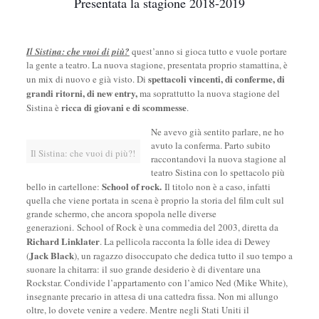
Presentata la stagione 2018-2019
Il Sistina: che vuoi di più?
quest’anno si gioca tutto e vuole portare
la gente a teatro. La nuova stagione, presentata proprio stamattina, è
spettacoli vincenti, di conferme, di
un mix di nuovo e già visto. Di
grandi ritorni, di new entry,
ma soprattutto la nuova stagione del
ricca di giovani e di scommesse
Sistina è
.
Ne avevo già sentito parlare, ne ho
avuto la conferma. Parto subito
Il Sistina: che vuoi di più?!
raccontandovi la nuova stagione al
teatro Sistina con lo spettacolo più
School of rock.
bello in cartellone:
Il titolo non è a caso, infatti
quella che viene portata in scena è proprio la storia del film cult sul
grande schermo, che ancora spopola nelle diverse
generazioni. School of Rock è una commedia del 2003, diretta da
Richard Linklater
. La pellicola racconta la folle idea di Dewey
Jack Black
(
), un ragazzo disoccupato che dedica tutto il suo tempo a
suonare la chitarra: il suo grande desiderio è di diventare una
Rockstar. Condivide l’appartamento con l’amico Ned (Mike White),
insegnante precario in attesa di una cattedra fissa. Non mi allungo
oltre, lo dovete venire a vedere. Mentre negli Stati Uniti il