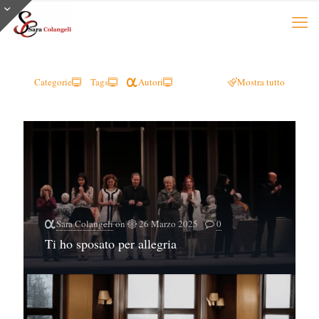
Categorie
Tags
Autori
Mostra tutto
Sara Colangeli
on
26 Marzo 2025
0
Ti ho sposato per allegria