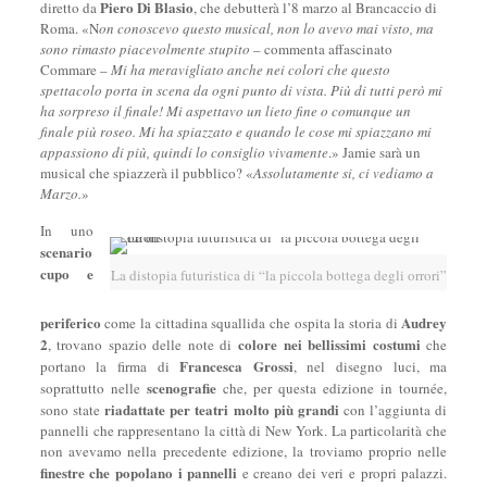
Piero Di Blasio
diretto da
, che debutterà l’8 marzo al Brancaccio di
Roma. «N
on conoscevo questo musical, non lo avevo mai visto, ma
sono rimasto piacevolmente stupito
– commenta affascinato
Commare –
Mi ha meravigliato anche nei colori che questo
spettacolo porta in scena da ogni punto di vista. Più di tutti però mi
ha sorpreso il finale! Mi aspettavo un lieto fine o comunque un
finale più roseo. Mi ha spiazzato e quando le cose mi spiazzano mi
appassiono di più, quindi lo consiglio vivamente
.» Jamie sarà un
musical che spiazzerà il pubblico? «
Assolutamente si, ci vediamo a
Marzo.
»
In uno
scenario
cupo e
La distopia futuristica di “la piccola bottega degli orrori”
periferico
Audrey
come la cittadina squallida che ospita la storia di
2
colore nei bellissimi costumi
, trovano spazio delle note di
che
Francesca Grossi
portano la firma di
, nel disegno luci, ma
scenografie
soprattutto nelle
che, per questa edizione in tournée,
riadattate per teatri molto più grandi
sono state
con l’aggiunta di
pannelli che rappresentano la città di New York. La particolarità che
non avevamo nella precedente edizione, la troviamo proprio nelle
finestre che popolano i pannelli
e creano dei veri e propri palazzi.