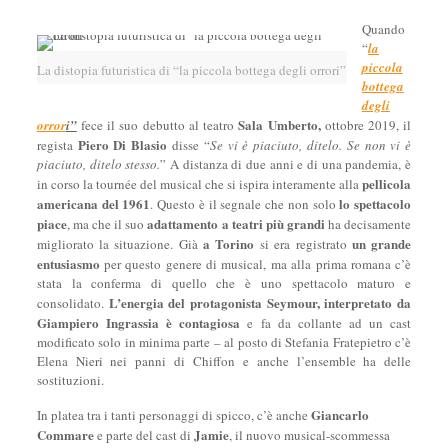
Quando
“
la
piccola
La distopia futuristica di “la piccola bottega degli orrori”
bottega
degli
Sala Umberto,
orror
i”
fece il suo debutto al teatro
ottobre 2019, il
Piero Di Blasio
regista
disse “
Se vi è piaciuto, ditelo. Se non vi è
piaciuto, ditelo stesso.
” A distanza di due anni e di una pandemia, è
pellicola
in corso la tournée del musical che si ispira interamente alla
americana del 1961
lo spettacolo
. Questo è il segnale che non solo
piace
adattamento a teatri più grandi
, ma che il suo
ha decisamente
a Torino
un grande
migliorato la situazione. Già
si era registrato
entusiasmo
per questo genere di musical, ma alla prima romana c’è
stata la conferma di quello che è uno spettacolo maturo e
L’energia del protagonista Seymour, interpretato da
consolidato.
Giampiero Ingrassia
è contagiosa
e fa da collante ad un cast
modificato solo in minima parte – al posto di Stefania Fratepietro c’è
Elena Nieri nei panni di Chiffon e anche l’ensemble ha delle
sostituzioni.
Giancarlo
In platea tra i tanti personaggi di spicco, c’è anche
Commare
Jamie
e parte del cast di
, il nuovo musical-scommessa