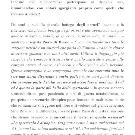
Finestre che all’occorrenza partecipano al disegno luci,
illuminandosi con colori sgargianti proprio come quelli che
indossa Audrey 2
.
la piccola bottega degli orrori
Da nord a sud “
” incanta e fa
riflettere: «
La piccola bottega degli orrori è uno spettacolo che può
andare in giro a natale, in inverno, in primavera, in estate…
–
Piero Di Blasio
analizza il regista
–
È uno spettacolo per tutte le
stagioni perché è un musical che parla dell’animo umano in chiave
divertente glamour e in tanti altri modi. Utilizza il linguaggio più
semplice che conosce il teatro che è quello musicale e grazie alle
canzoni arriva al cuore, agli occhi e alle orecchie delle persone.
Questa compagnia è un compagnia speciale che
racconta tutte le
sere una storia divertente e anche gotic
a sotto certi punti di vista,
che ovunque parte d’Italia va riesce ad accordare il nord con il sud
ed è questa la parte più bella dello spettacolo
.
» In questo scenario
storico/politico post pandemia e ora di guerra ucraino/russa, si
scenario distopico
prospetta uno
poco lontano da moltissime storie
che solitamente si leggono nei libro o si vedono sul grande schermo.
Skid Row non fa differenza, cosa ne pensa Piero di questa situazione
come colloca il teatro in questo scenario
che stiamo vivendo e
?
«
Lo spettacolo è distopico.
Originariamente è stata ambientata nel
’61, io non l’ho voluta ambientare nel ’61, l’ho ambientato fuori dal
tempo. Non è un’ambientazione post apocalittica come si fa sempre,