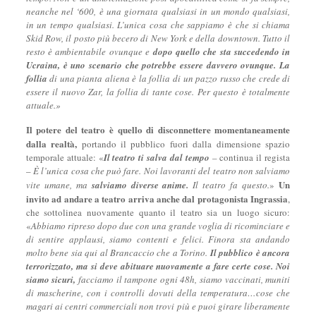
neanche nel ‘600, è una giornata qualsiasi in un mondo qualsiasi,
in un tempo qualsiasi. L’unica cosa che sappiamo è che si chiama
Skid Row, il posto più becero di New York e della downtown. Tutto il
resto è ambientabile ovunque e
dopo quello che sta succedendo in
Ucraina, è uno scenario che potrebbe essere davvero ovunque. La
follia
di una pianta aliena è la follia di un pazzo russo che crede di
essere il nuovo Zar, la follia di tante cose. Per questo è totalmente
attuale.»
Il potere del teatro è quello di disconnettere momentaneamente
dalla realtà,
portando il pubblico fuori dalla dimensione spazio
temporale attuale: «
Il teatro ti salva dal tempo
–
continua il regista
–
È l’unica cosa che può fare. Noi lavoranti del teatro non salviamo
Un
vite umane, ma
salviamo diverse anime.
Il teatro fa questo.
»
invito ad andare a teatro arriva anche dal protagonista Ingrassia
,
che sottolinea nuovamente quanto il teatro sia un luogo sicuro:
«
Abbiamo ripreso dopo due con una grande voglia di ricominciare e
di sentire applausi, siamo contenti e felici. Finora sta andando
molto bene sia qui al Brancaccio che a Torino.
Il pubblico è ancora
terrorizzato, ma si deve abituare nuovamente a fare certe cose.
Noi
siamo sicuri,
facciamo il tampone ogni 48h, siamo vaccinati, muniti
di mascherine, con i controlli dovuti della temperatura…cose che
magari ai centri commerciali non trovi più e puoi girare liberamente