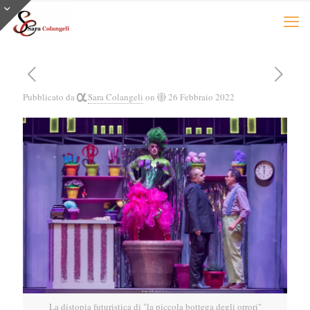
Pubblicato da
Sara Colangeli
on
26 Febbraio 2022
La distopia futuristica di "la piccola bottega degli orrori"