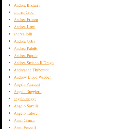
Andrea Bizzarri
andrea Croci
Andrea Franco
Andrea Lami
andrea lolli
Andrea Ortis
Andrea Palotto
Andrea Papale
Andrea Striano Il Drago
Andreanne Thiboutot
Andrew Lloyd Webber
Angela Pascucci
Angela Ruggiero
angelo maggi
Angelo Savelli
Angelo Talocci
Anna Cianca
Anna Ferzetti