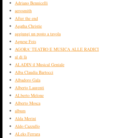
Adriano Bennicelli
aerosmith
After the end
Agatha Christie
aggiungi un posto a tavola
Agnese Fois
AGORA' TEATRO E MUSICA ALLE RADICI
al di là
ALADIN il Musical Geniale
Alba Claudia Bartocci
Albadoro Gala
Alberto Laurenti
ALberto Melone
Alberto Mosca
album
Alda Merini
Aldo Cazzullo
ALeks Ferrara