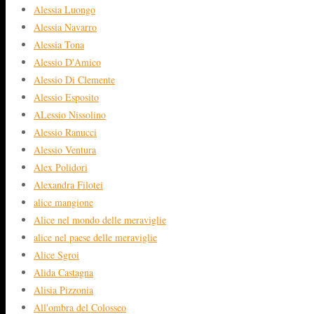
Alessia Luongo
Alessia Navarro
Alessia Tona
Alessio D'Amico
Alessio Di Clemente
Alessio Esposito
ALessio Nissolino
Alessio Ranucci
Alessio Ventura
Alex Polidori
Alexandra Filotei
alice mangione
Alice nel mondo delle meraviglie
alice nel paese delle meraviglie
Alice Sgroi
Alida Castagna
Alisia Pizzonia
All'ombra del Colosseo