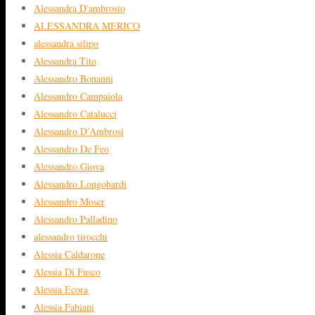
Alessandra D'ambrosio
ALESSANDRA MERICO
alessandra silipo
Alessandra Tito
Alessandro Bonanni
Alessandro Campaiola
Alessandro Catalucci
Alessandro D’Ambrosi
Alessandro De Feo
Alessandro Giova
Alessandro Longobardi
Alessandro Moser
Alessandro Palladino
alessandro tirocchi
Alessia Caldarone
Alessia Di Fusco
Alessia Ecora
Alessia Fabiani