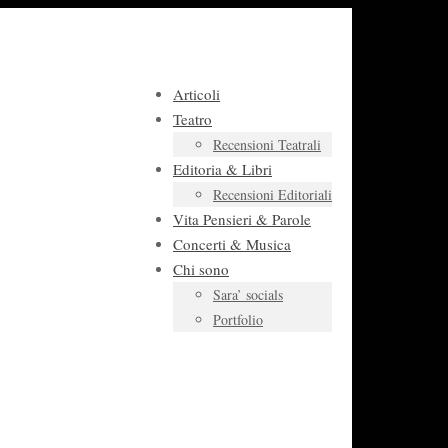
Articoli
Teatro
Recensioni Teatrali
Editoria & Libri
Recensioni Editoriali
Vita Pensieri & Parole
Concerti & Musica
Chi sono
Sara’ socials
Portfolio