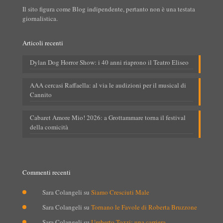
Il sito figura come Blog indipendente, pertanto non è una testata
giornalistica.
Articoli recenti
Dylan Dog Horror Show: i 40 anni riaprono il Teatro Eliseo
AAA cercasi Raffaella: al via le audizioni per il musical di
Cannito
Cabaret Amore Mio! 2026: a Grottammare torna il festival
della comicità
Commenti recenti
Sara Colangeli
su
Siamo Cresciuti Male
Sara Colangeli
su
Tornano le Favole di Roberta Bruzzone
Sara Colangeli
su
Umberto Tozzi: una carriera