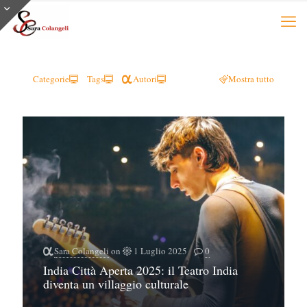
Categorie
Tags
Autori
Mostra tutto
Sara Colangeli
on
1 Luglio 2025
0
India Città Aperta 2025: il Teatro India
diventa un villaggio culturale