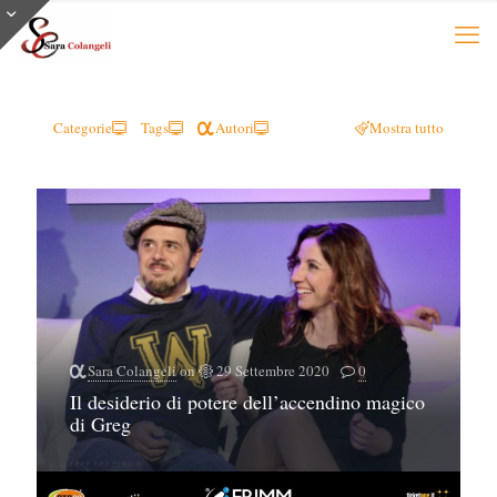
Categorie
Tags
Autori
Mostra tutto
Sara Colangeli
on
29 Settembre 2020
0
Il desiderio di potere dell’accendino magico
di Greg