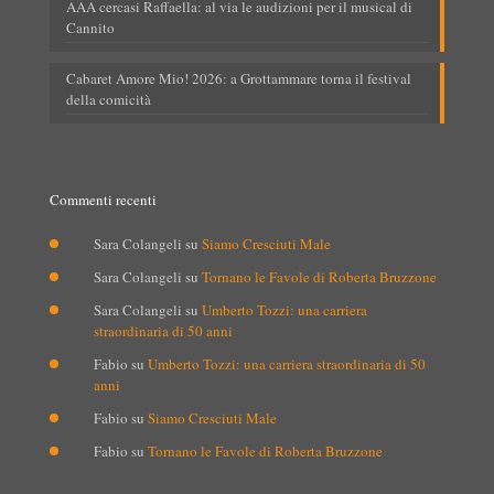
AAA cercasi Raffaella: al via le audizioni per il musical di
Cannito
Cabaret Amore Mio! 2026: a Grottammare torna il festival
della comicità
Commenti recenti
Sara Colangeli
su
Siamo Cresciuti Male
Sara Colangeli
su
Tornano le Favole di Roberta Bruzzone
Sara Colangeli
su
Umberto Tozzi: una carriera
straordinaria di 50 anni
Fabio
su
Umberto Tozzi: una carriera straordinaria di 50
anni
Fabio
su
Siamo Cresciuti Male
Fabio
su
Tornano le Favole di Roberta Bruzzone