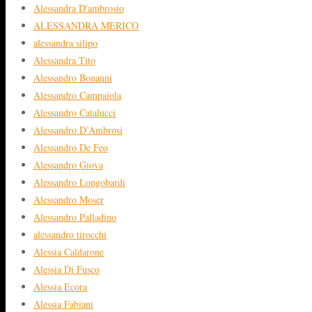
Alessandra D'ambrosio
ALESSANDRA MERICO
alessandra silipo
Alessandra Tito
Alessandro Bonanni
Alessandro Campaiola
Alessandro Catalucci
Alessandro D’Ambrosi
Alessandro De Feo
Alessandro Giova
Alessandro Longobardi
Alessandro Moser
Alessandro Palladino
alessandro tirocchi
Alessia Caldarone
Alessia Di Fusco
Alessia Ecora
Alessia Fabiani