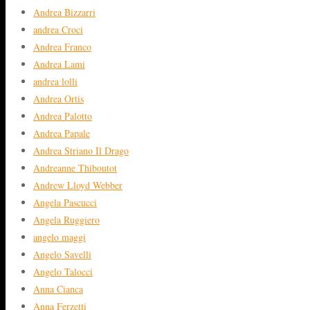
Andrea Bizzarri
andrea Croci
Andrea Franco
Andrea Lami
andrea lolli
Andrea Ortis
Andrea Palotto
Andrea Papale
Andrea Striano Il Drago
Andreanne Thiboutot
Andrew Lloyd Webber
Angela Pascucci
Angela Ruggiero
angelo maggi
Angelo Savelli
Angelo Talocci
Anna Cianca
Anna Ferzetti