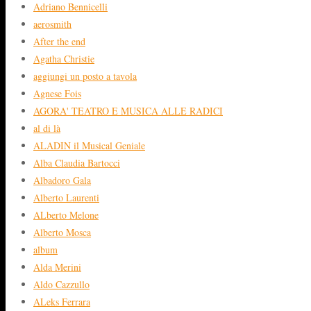
Adriano Bennicelli
aerosmith
After the end
Agatha Christie
aggiungi un posto a tavola
Agnese Fois
AGORA' TEATRO E MUSICA ALLE RADICI
al di là
ALADIN il Musical Geniale
Alba Claudia Bartocci
Albadoro Gala
Alberto Laurenti
ALberto Melone
Alberto Mosca
album
Alda Merini
Aldo Cazzullo
ALeks Ferrara