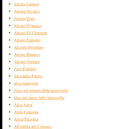
Alessia Luongo
Alessia Navarro
Alessia Tona
Alessio D'Amico
Alessio Di Clemente
Alessio Esposito
ALessio Nissolino
Alessio Ranucci
Alessio Ventura
Alex Polidori
Alexandra Filotei
alice mangione
Alice nel mondo delle meraviglie
alice nel paese delle meraviglie
Alice Sgroi
Alida Castagna
Alisia Pizzonia
All'ombra del Colosseo