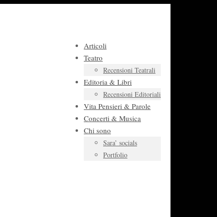
Articoli
Teatro
Recensioni Teatrali
Editoria & Libri
Recensioni Editoriali
Vita Pensieri & Parole
Concerti & Musica
Chi sono
Sara’ socials
Portfolio