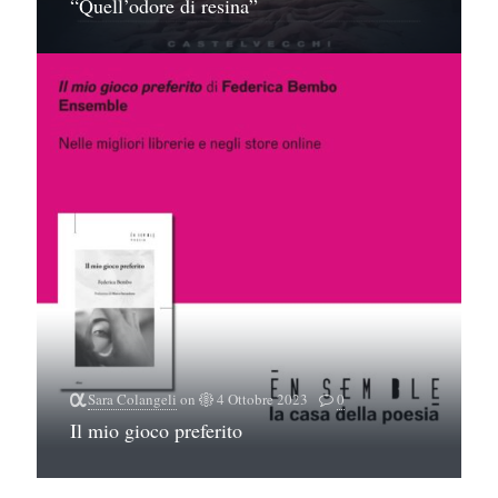
“Quell’odore di resina”
Sara Colangeli
on
4 Ottobre 2023
0
Il mio gioco preferito