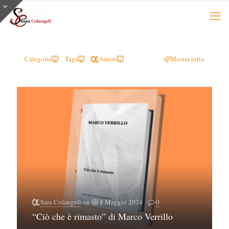
Categorie
Tags
Autori
Mostra tutto
Sara Colangeli
on
8 Maggio 2024
0
“Ciò che è rimasto” di Marco Verrillo