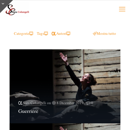
Categorie
Tags
Autori
Mostra tutto
Sara Colangeli
on
8 Dicembre 2019
0
Guerriere