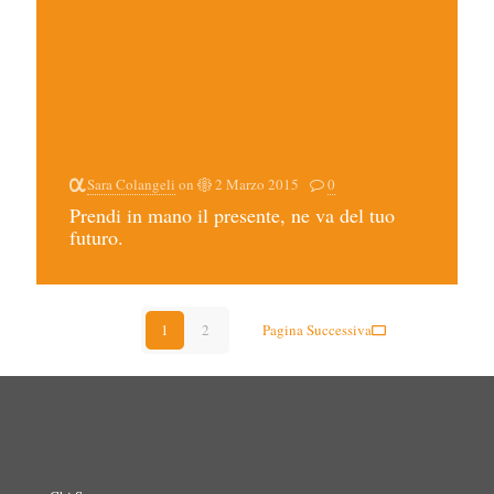
Sara Colangeli
on
2 Marzo 2015
0
Prendi in mano il presente, ne va del tuo
futuro.
1
2
Pagina Successiva