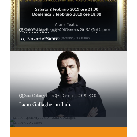
Sara Colangeli
on
29 Gennaio 2019
0
Io, Nazario Sauro
Sara Colangeli
on
9 Gennaio 2019
0
Sara Colangeli
on
31 Dicembre 2018
0
Liam Gallagher in Italia
Sara Colangeli
on
28 Dicembre 2018
0
Il montgomery rosso
Il metodo cinese