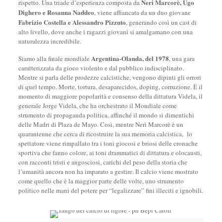
Neri Marcorè, Ugo
rispetto. Una triade d’esperienza composta da
Dighero e Rosanna Naddeo
, viene affiancata da un duo giovane
Fabrizio Costella e Alessandro Pizzuto
, generando così un cast di
alto livello, dove anche i ragazzi giovani si amalgamano con una
naturalezza incredibile.
Argentina-Olanda, del 1978
Siamo alla finale mondiale
, una gara
caratterizzata da gioco violento e dal pubblico indisciplinato.
Mentre si parla delle prodezze calcistiche, vengono dipinti gli orrori
di quel tempo. Morte, tortura, desaparecidos, doping, corruzione. È il
momento di maggiore popolarità e consenso della dittatura Videla, il
generale Jorge Videla, che ha orchestrato il Mondiale come
strumento di propaganda politica, affinché il mondo si dimentichi
delle Madri di Plaza de Mayo. Così, mentre Nerì Marcorè è un
quarantenne che cerca di ricostruire la sua memoria calcistica, lo
spettatore viene rimpallato tra i toni giocosi e briosi delle cronache
sportiva che fanno colore, ai toni drammatici di dittatura e olocausti,
con racconti tristi e angosciosi, carichi del peso della storia che
l’umanità ancora non ha imparato a gestire. Il calcio viene mostrato
come quello che è la maggior parte delle volte, uno strumento
politico nelle mani del potere per “legalizzare” fini illeciti e ignobili.