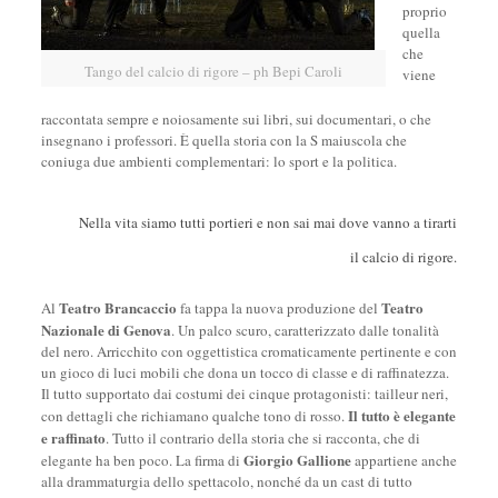
proprio
quella
che
Tango del calcio di rigore – ph Bepi Caroli
viene
raccontata sempre e noiosamente sui libri, sui documentari, o che
insegnano i professori. È quella storia con la S maiuscola che
coniuga due ambienti complementari: lo sport e la politica.
Nella vita siamo tutti portieri e non sai mai dove vanno a tirarti
il calcio di rigore.
Teatro Brancaccio
Teatro
Al
fa tappa la nuova produzione del
Nazionale di Genova
. Un palco scuro, caratterizzato dalle tonalità
del nero. Arricchito con oggettistica cromaticamente pertinente e con
un gioco di luci mobili che dona un tocco di classe e di raffinatezza.
Il tutto supportato dai costumi dei cinque protagonisti: tailleur neri,
Il tutto è elegante
con dettagli che richiamano qualche tono di rosso.
e raffinato
. Tutto il contrario della storia che si racconta, che di
Giorgio Gallione
elegante ha ben poco. La firma di
appartiene anche
alla drammaturgia dello spettacolo, nonché da un cast di tutto