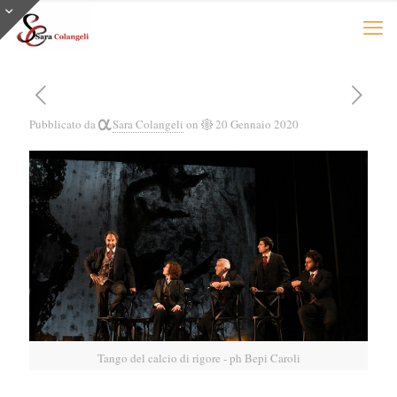
Pubblicato da
Sara Colangeli
on
20 Gennaio 2020
Tango del calcio di rigore - ph Bepi Caroli