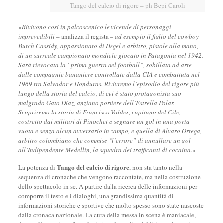
Tango del calcio di rigore – ph Bepi Caroli
«
Rivivono così in palcoscenico le vicende di personaggi
imprevedibili –
analizza il regista
– ad esempio il figlio del cowboy
Butch Cassidy, appassionato di Hegel e arbitro, pistole alla mano,
di un surreale campionato mondiale giocato in Patagonia nel 1942.
Sarà rievocata la “prima guerra del football”, sobillata ad arte
dalle compagnie bananiere controllate dalla CIA e combattuta nel
1969 tra Salvador e Honduras. Rivivremo l’episodio del rigore più
lungo della storia del calcio, di cui è stato protagonista suo
malgrado Gato Diaz, anziano portiere dell’Estrella Polar.
Scopriremo la storia di Francisco Valdes, capitano del Cile,
costretto dai militari di Pinochet a segnare un gol in una porta
vuota e senza alcun avversario in campo, e quella di Alvaro Ortega,
arbitro colombiano che commise “l’errore” di annullare un gol
all’Indipendente Medellin, la squadra dei trafficanti di cocaina.
»
Tango del calcio di rigore
La potenza di
, non sta tanto nella
sequenza di cronache che vengono raccontate, ma nella costruzione
dello spettacolo in se. A partire dalla ricerca delle informazioni per
comporre il testo e i dialoghi, una grandissima quantità di
informazioni storiche e sportive che molto spesso sono state nascoste
dalla cronaca nazionale. La cura della messa in scena è maniacale,