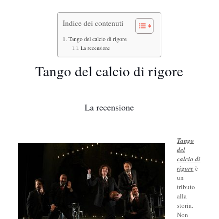
Indice dei contenuti
Tango del calcio di rigore
La recensione
Tango del calcio di rigore
La recensione
Tango
del
calcio di
rigore
è
un
tributo
alla
storia.
Non