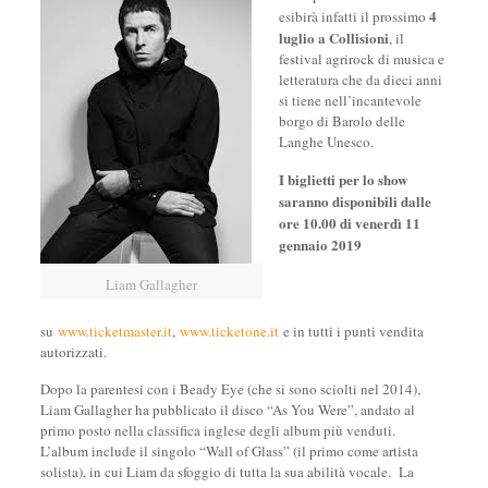
4
esibirà infatti il prossimo
luglio a Collisioni
, il
festival agrirock di musica e
letteratura che da dieci anni
si tiene nell’incantevole
borgo di Barolo delle
Langhe Unesco.
I biglietti per lo show
saranno disponibili dalle
ore 10.00 di venerdì 11
gennaio 2019
Liam Gallagher
su
www.ticketmaster.it
,
www.ticketone.it
e in tutti i punti vendita
autorizzati.
Dopo la parentesi con i Beady Eye (che si sono sciolti nel 2014),
Liam Gallagher ha pubblicato il disco “As You Were”, andato al
primo posto nella classifica inglese degli album più venduti.
L’album include il singolo “Wall of Glass” (il primo come artista
solista), in cui Liam da sfoggio di tutta la sua abilità vocale. La