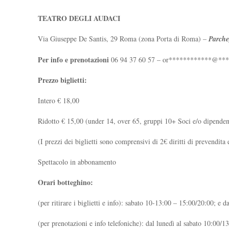
TEATRO DEGLI AUDACI
Via Giuseppe De Santis, 29 Roma (zona Porta di Roma) –
Parcheg
Per info e prenotazioni
06 94 37 60 57 –
or
************
@
**
Prezzo biglietti:
Intero € 18,00
Ridotto € 15,00 (under 14, over 65, gruppi 10+ Soci e/o dipendent
(I prezzi dei biglietti sono comprensivi di 2€ diritti di prevendita 
Spettacolo in abbonamento
Orari botteghino:
(per ritirare i biglietti e info): sabato 10-13:00 – 15:00/20:00; e 
(per prenotazioni e info telefoniche): dal lunedì al sabato 10:00/