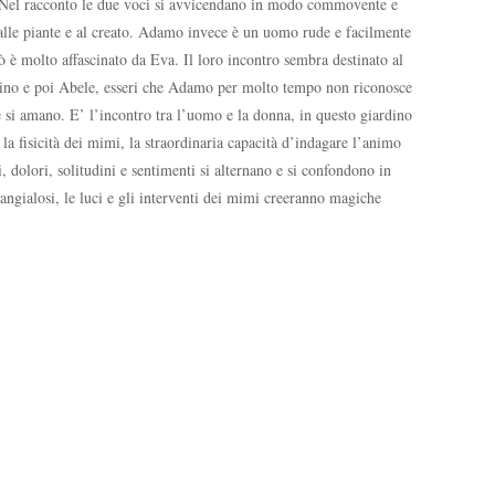
 Nel racconto le due voci si avvicendano in modo commovente e
 alle piante e al creato. Adamo invece è un uomo rude e facilmente
ò è molto affascinato da Eva. Il loro incontro sembra destinato al
i Caino e poi Abele, esseri che Adamo per molto tempo non riconosce
 si amano. E’ l’incontro tra l’uomo e la donna, in questo giardino
e la fisicità dei mimi, la straordinaria capacità d’indagare l’animo
i, dolori, solitudini e sentimenti si alternano e si confondono in
angialosi, le luci e gli interventi dei mimi creeranno magiche