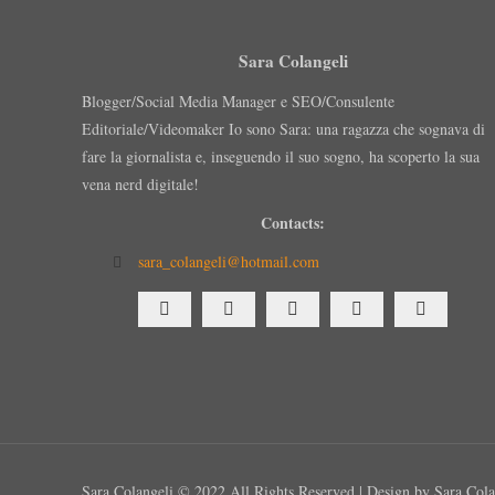
Sara Colangeli
Blogger/Social Media Manager e SEO/Consulente
Editoriale/Videomaker Io sono Sara: una ragazza che sognava di
fare la giornalista e, inseguendo il suo sogno, ha scoperto la sua
vena nerd digitale!
Contacts:
sara_colangeli@hotmail.com
Sara Colangeli © 2022 All Rights Reserved | Design by Sara Cola