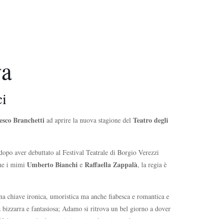
va
ci
esco Branchetti
Teatro degli
ad aprire la nuova stagione del
 dopo aver debuttato al Festival Teatrale di Borgio Verezzi
Umberto Bianchi
Raffaella Zappalà
che i mimi
e
, la regia è
na chiave ironica, umoristica ma anche fiabesca e romantica e
a bizzarra e fantasiosa; Adamo si ritrova un bel giorno a dover