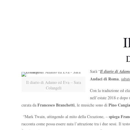
I
D
Sarà “
Il diario di Adam
Audaci
di Roma
,
sabat
Il diario di Adamo ed Eva – Sara
Colangeli
Con la traduzione ed el
nell’estate 2018 e dopo 
Francesco Branchetti
Pino Cangial
curata da
, le musiche sono di
spiega Fran
“Mark Twain, attingendo al mito della Creazione, –
racconta come possa essere nata l’attrazione tra i due sessi. Il t