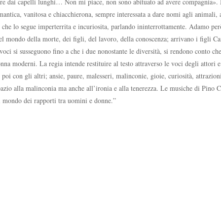
ere dai capelli lunghi… Non mi piace, non sono abituato ad avere compagnia».
mantica, vanitosa e chiacchierona, sempre interessata a dare nomi agli animali,
a, che lo segue imperterrita e incuriosita, parlando ininterrottamente. Adamo per
nel mondo della morte, dei figli, del lavoro, della conoscenza; arrivano i figl
ci si susseguono fino a che i due nonostante le diversità, si rendono conto che
onna moderni. La regia intende restituire al testo attraverso le voci degli attori 
poi con gli altri; ansie, paure, malesseri, malinconie, gioie, curiosità, attrazion
spazio alla malinconia ma anche all’ironia e alla tenerezza. Le musiche di Pino C
l mondo dei rapporti tra uomini e donne.”