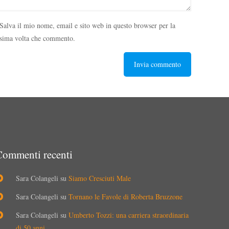
Salva il mio nome, email e sito web in questo browser per la
sima volta che commento.
Commenti recenti
Sara Colangeli
su
Siamo Cresciuti Male
Sara Colangeli
su
Tornano le Favole di Roberta Bruzzone
Sara Colangeli
su
Umberto Tozzi: una carriera straordinaria
di 50 anni