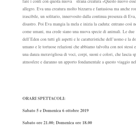
fare i conti con questa nuova strana creatura «Questo nuovo ess
allegro. Eva una creatura molto bizzarra e fantasiosa ma anche ro
irascibile, un solitario, innervosito dalla continua presenza di Ev
disastro. Poi Eva mangia la mela e inizia la caduta: entrano così 
come umani, ma crede siano una nuova specie di animali. Le due vo
dell’Eden con tutti gli aspetti e le caratteristiche dell’uomo e la d
umano e le tortuose relazioni che abbiamo talvolta con noi stessi e 
una danza meravigliosa di voci, corpi, suoni e colori, che lascia 
atmosfere e daranno un apporto fondamentale a questo viaggio ne
ORARI SPETTACOLI:
Sabato 5 e Domenica 6 ottobre 2019
Sabato ore 21.00; Domenica ore 18.00