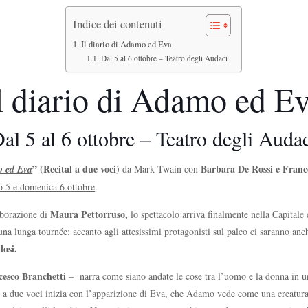
Indice dei contenuti
Il diario di Adamo ed Eva
Dal 5 al 6 ottobre – Teatro degli Audaci
l diario di Adamo ed E
al 5 al 6 ottobre – Teatro degli Auda
” (Recital a due voci)
Barbara De Rossi e Franc
o ed Eva
da Mark Twain con
o 5 e domenica 6 ottobre
.
Maura Pettorruso,
aborazione di
lo spettacolo arriva finalmente nella Capitale
una lunga tournée: accanto agli attesissimi protagonisti sul palco ci saranno an
osi.
cesco Branchetti
– narra come siano andate le cose tra l’uomo e la donna in u
esto a due voci inizia con l’apparizione di Eva, che Adamo vede come una creatur