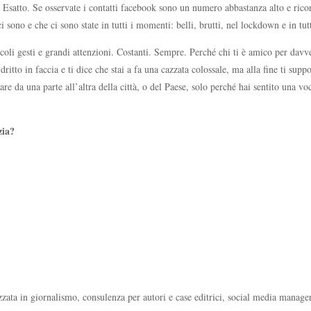
Esatto. Se osservate i contatti facebook sono un numero abbastanza alto e ricor
no e che ci sono state in tutti i momenti: belli, brutti, nel lockdown e in tutti 
coli gesti e grandi attenzioni. Costanti. Sempre. Perché chi ti è amico per davve
ritto in faccia e ti dice che stai a fa una cazzata colossale, ma alla fine ti sup
e da una parte all’altra della città, o del Paese, solo perché hai sentito una vo
izia?
ata in giornalismo, consulenza per autori e case editrici, social media manager