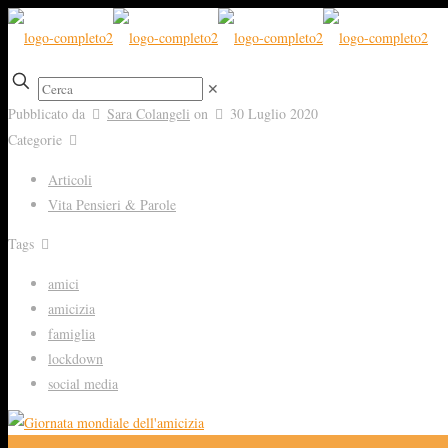
✕
Pubblicato da
Sara Colangeli
on
30 Luglio 2020
Categorie
Articoli
Vita Pensieri & Parole
Tags
amici
amicizia
famiglia
lockdown
social media