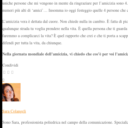
uniche persone che mi vengono in mente da ringraziare per l’amicizia sono 4. 
numeri più alti di ‘amici’… Insomma io oggi festeggio quelle 4 persone che ci so
L’amicizia vera è dettata dal cuore. Non chiede nulla in cambio. È fatta di pic
qualunque strada tu voglia prendere nella vita. È quella persona che ti guarda d
faremmo a complicarci la vita? È quel rapporto che crei e che ti porta a scappar
difendi per tutta la vita, da chiunque.
Nella giornata mondiale dell’amicizia, vi chiedo che cos’è per voi l’amic
Condividi
0
Sara Colangeli
Sono Sara, professionista poliedrica nel campo della comunicazione. Specializz