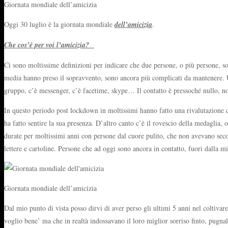
Giornata mondiale dell’amicizia
Oggi 30 luglio è la giornata mondiale
dell’amicizia
.
Che cos’è per voi l’amicizia?
Ci sono moltissime definizioni per indicare che due persone, o più persone, so
media hanno preso il sopravvento, sono ancora più complicati da mantenere. Una
gruppo, c’è messenger, c’è facetime, skype… Il contatto è pressoché nullo, non 
In questo periodo post lockdown in moltissimi hanno fatto una rivalutazione dei
ha fatto sentire la sua presenza. D’altro canto c’è il rovescio della medaglia, o
durate per moltissimi anni con persone dal cuore pulito, che non avevano secon
lettere e cartoline. Persone che ad oggi sono ancora in contatto, fuori dalla 
Giornata mondiale dell’amicizia
Dal mio punto di vista posso dirvi di aver perso gli ultimi 5 anni nel coltivar
voglio bene’ ma che in realtà indossavano il loro miglior sorriso finto, pugnala