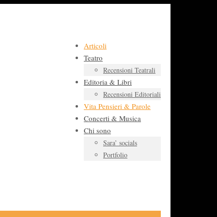
Articoli
Teatro
Recensioni Teatrali
Editoria & Libri
Recensioni Editoriali
Vita Pensieri & Parole
Concerti & Musica
Chi sono
Sara’ socials
Portfolio