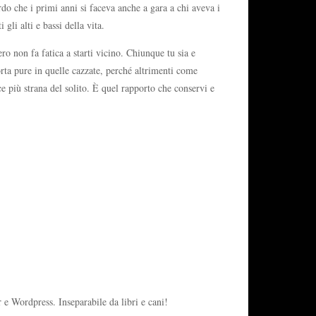
do che i primi anni si faceva anche a gara a chi aveva i
gli alti e bassi della vita.
ro non fa fatica a starti vicino. Chiunque tu sia e
porta pure in quelle cazzate, perché altrimenti come
ce più strana del solito. È quel rapporto che conservi e
 e Wordpress. Inseparabile da libri e cani!