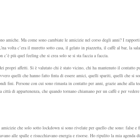
no amiche. Ma come sono cambiate le amicizie nel corso degli anni? I rapporti a
 volta c’era il muretto sotto casa, il gelato in piazzetta, il caffè al bar, la s
c’è più quel feeling che si crea solo se si sta faccia a faccia.
 propri affetti. Si è valutato chi è stato vicino, chi ha mantenuto il contatto p
vvero quelli che hanno fatto finta di essere amici, quelli spariti, quelli che si 
di fini. Persone con cui sono rimasta in contatto per anni, grazie anche alla t
mia città di appartenenza, che quando tornano chiamano per un caffè e per vedere
e amicizie che solo sotto lockdown si sono rivelate per quello che sono: false e f
vano alle spalle e risucchiavano energia e risorse. Ho ripulito la mia agenda di 