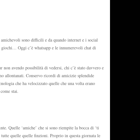
michevoli sono difficili e da quando internet e i social
ala giochi… Oggi c’è whatsapp e le innumerevoli chat di
ur non avendo possibilità di vedersi, chi c’è stato davvero e
sono allontanati. Conservo ricordi di amicizie splendide
ecnologia che ha velocizzato quelle che una volta erano
 come stai.
inte. Quelle ‘amiche’ che si sono riempite la bocca di ‘ti
tutte quelle quelle finzioni. Proprio in questa giornata le