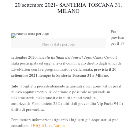
20 settembre 2021- SANTERIA TOSCANA 31,
MILANO
Era
prevista
per il 17
Nuova data per Jojo
settembre 2020, la
data italiana del tour di Jojo.
Causa Covid è
stata posticipata ed oggi arriva il comunicato diretto dagli uffici di
prevista il 20
LiveNation con la riprogrammazione della serata,
settembre 2021
Santeria Toscana 31 a Milano
, sempre in
.
Info
: I biglietti precedentemente acquistati rimangono validi per il
nuovo appuntamento. Al contrario è possibile acquistarli su
ticketmaster.it, ticketone.it e in tutti i punti vendita
autorizzati: Posto unico: 25€ + diritti di prevendita Vip Pack: 94€ +
diritti di prevendita.
Per ulteriori informazioni riguardo i biglietti già acquistati si può
consultare il
FAQ di Live Nation