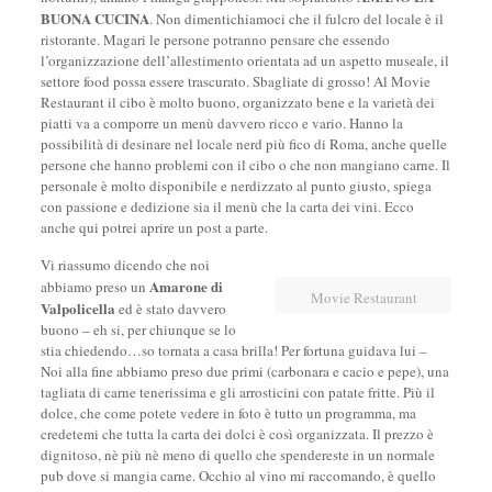
BUONA CUCINA
. Non dimentichiamoci che il fulcro del locale è il
ristorante. Magari le persone potranno pensare che essendo
l’organizzazione dell’allestimento orientata ad un aspetto museale, il
settore food possa essere trascurato. Sbagliate di grosso! Al Movie
Restaurant il cibo è molto buono, organizzato bene e la varietà dei
piatti va a comporre un menù davvero ricco e vario. Hanno la
possibilità di desinare nel locale nerd più fico di Roma, anche quelle
persone che hanno problemi con il cibo o che non mangiano carne. Il
personale è molto disponibile e nerdizzato al punto giusto, spiega
con passione e dedizione sia il menù che la carta dei vini. Ecco
anche qui potrei aprire un post a parte.
Vi riassumo dicendo che noi
Amarone di
abbiamo preso un
Movie Restaurant
Valpolicella
ed è stato davvero
buono – eh si, per chiunque se lo
stia chiedendo…so tornata a casa brilla! Per fortuna guidava lui –
Noi alla fine abbiamo preso due primi (carbonara e cacio e pepe), una
tagliata di carne tenerissima e gli arrosticini con patate fritte. Più il
dolce, che come potete vedere in foto è tutto un programma, ma
credetemi che tutta la carta dei dolci è così organizzata. Il prezzo è
dignitoso, nè più nè meno di quello che spendereste in un normale
pub dove si mangia carne. Occhio al vino mi raccomando, è quello