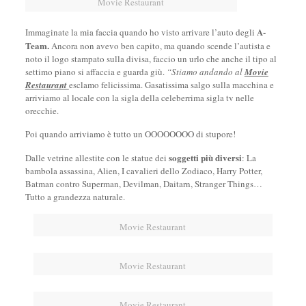
Movie Restaurant
A-
Immaginate la mia faccia quando ho visto arrivare l’auto degli
Team.
Ancora non avevo ben capito, ma quando scende l’autista e
noto il logo stampato sulla divisa, faccio un urlo che anche il tipo al
settimo piano si affaccia e guarda giù.
“Stiamo andando al
Movie
Restaurant
esclamo felicissima. Gasatissima salgo sulla macchina e
arriviamo al locale con la sigla della celeberrima sigla tv nelle
orecchie.
Poi quando arriviamo è tutto un OOOOOOOO di stupore!
soggetti più diversi
Dalle vetrine allestite con le statue dei
: La
bambola assassina, Alien, I cavalieri dello Zodiaco, Harry Potter,
Batman contro Superman, Devilman, Daitarn, Stranger Things…
Tutto a grandezza naturale.
Movie Restaurant
Movie Restaurant
Movie Restaurant