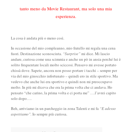
tanto meno da Movie Restaurant, ma solo una mia
esperienza.
La cosa è andata più o meno così.
In occasione del mio compleanno, mio fratello mi regala una cena
fuori. Destinazione sconosciuta.
“Surprise”
mi dice. Mi lascio
andare, curiosa come una scimmia e anche un pò in ansia perché lui è
solito frequentare locali molto sciccosi. Pensavo mi avesse portato
chissà dove. Sapete, ancora non posso portare i tacchi – sempre per
via del mio ginocchio infortunato – quindi ero in stile sportivo. Ma
vedevo che anche lui era sportivo e quindi non mi preoccupavo
molto. In più mi diceva che era la prima volta che ci andava. Ho
pensato “che carino, la prima volta e ci porta me” ….l’avrei capito
solo dopo….
Beh, arriviamo in un parcheggio in zona Talenti e mi fa
“E adesso
aspettiamo”.
Io sempre più curiosa.