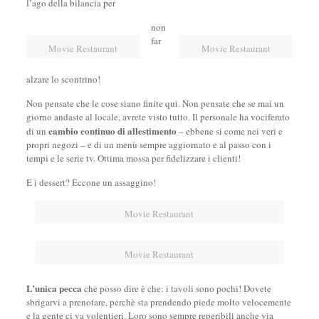
l’ago della bilancia per
non
far
Movie Restaurant
Movie Restaurant
alzare lo scontrino!
Non pensate che le cose siano finite qui. Non pensate che se mai un
giorno andaste al locale, avrete visto tutto. Il personale ha vociferato
cambio continuo di allestimento
di un
– ebbene si come nei veri e
propri negozi – e di un menù sempre aggiornato e al passo con i
tempi e le serie tv. Ottima mossa per fidelizzare i clienti!
E i dessert? Eccone un assaggino!
Movie Restaurant
Movie Restaurant
L’unica pecca
che posso dire è che: i tavoli sono pochi! Dovete
sbrigarvi a prenotare, perchè sta prendendo piede molto velocemente
e la gente ci va volentieri. Loro sono sempre reperibili anche via