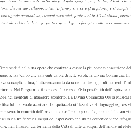
ne stessa del suo limite, della sua profonda umanità; e in teatro, il teatro lo 
 storia che nel suo sviluppo, inizia (Inferno), si evolve (Purgatorio) e si comp
i, coreografie acrobatiche, costumi suggestivi, proiezioni in 3D di ultima genera
teatrale riduce le distanze, porta con sé il genio fiorentino attorno e addosso a
’immortalità della sua opera che continua a essere la più potente descrizione d
iaggio senza tempo che va avanti da più di sette secoli, la Divina Commedia. In 
eva concepito prima, l’attraversamento da uomo dei tre regni ultraterreni: l’Inf
 ritorno. Nel Purgatorio, il percorso è inverso: c’è la possibilità dell’espiazion
 aggrappa nei momenti di maggiore sconforto. La Divina Commedia Opera Musical 
tica lui non vuole accettare. Lo spettacolo utilizza diversi linguaggi espressivi 
ppresenta la maturità dell’irrequieto e soﬀerente poeta che, a metà della sua vita
oscura e a tre ﬁere: è l’incipit del capolavoro che sul palcoscenico viene “sfogl
one, nell’Inferno, dai tormenti della Città di Dite ai sospiri dell’amore infedel