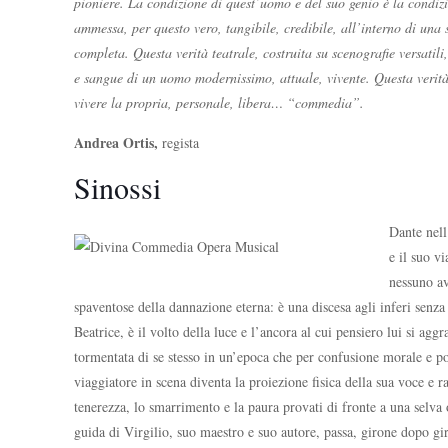
pioniere. La condizione di quest’uomo e del suo genio è la condizio
ammessa, per questo vero, tangibile, credibile, all’interno di una
completa. Questa verità teatrale, costruita su scenografie versatil
e sangue di un uomo modernissimo, attuale, vivente. Questa verità 
vivere la propria, personale, libera… “commedia”.
Andrea Ortis,
regista
Sinossi
Dante nell
e il suo v
nessuno av
spaventose della dannazione eterna: è una discesa agli inferi senza
Beatrice, è il volto della luce e l’ancora al cui pensiero lui si
tormentata di se stesso in un’epoca che per confusione morale e poli
viaggiatore in scena diventa la proiezione ﬁsica della sua voce e ra
tenerezza, lo smarrimento e la paura provati di fronte a una selva 
guida di Virgilio, suo maestro e suo autore, passa, girone dopo gir