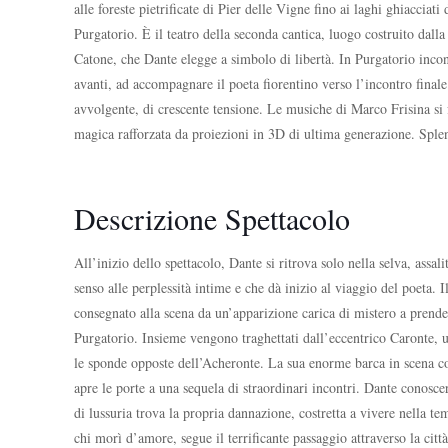
alle foreste pietriﬁcate di Pier delle Vigne ﬁno ai laghi ghiacciati
Purgatorio. È il teatro della seconda cantica, luogo costruito dalla
Catone, che Dante elegge a simbolo di libertà. In Purgatorio incont
avanti, ad accompagnare il poeta ﬁorentino verso l’incontro ﬁnale 
avvolgente, di crescente tensione. Le musiche di Marco Frisina si
magica raﬀorzata da proiezioni in 3D di ultima generazione. Splend
Descrizione Spettacolo
All’inizio dello spettacolo, Dante si ritrova solo nella selva, ass
senso alle perplessità intime e che dà inizio al viaggio del poeta.
consegnato alla scena da un’apparizione carica di mistero a prend
Purgatorio. Insieme vengono traghettati dall’eccentrico Caronte, 
le sponde opposte dell’Acheronte. La sua enorme barca in scena col
apre le porte a una sequela di straordinari incontri. Dante conosc
di lussuria trova la propria dannazione, costretta a vivere nella 
chi morì d’amore, segue il terrificante passaggio attraverso la città