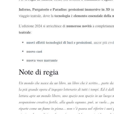
Inferno, Purgatorio e Paradiso: proiezioni immersive in 3D
in
tecnologia
elemento essenziale
della 
viaggio teatrale, dove la
è
numerose novità
L’edizione 2024 si arricchisce di
a completamento
teatrale
:
nuovi effetti tecnologici di luci e proiezioni
, ancor più evo
nuovo cast
nuova voce narrante
Note di regia
Un mondo che nasce da un libro, un libro che è scritto… parte da 
la più grande opera d’ingegno letterario di tutti i tempi. Ed è dal
lettura apre un mondo libero, uno spazio non spazio in un luogo n
sospensione creativa fertile, alla quale ognuno, può, se vuole… pa
riparte come un fiume in piena… non v’è paura nel riferire i suoi p