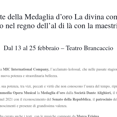
orte della Medaglia d’oro La divina c
 nel regno dell’al di là con la maestr
Dal 13 al 25 febbraio – Teatro Brancaccio
MIC International Company,
da
l’acclamato kolossal, che nelle passate stagioni
 nuova potenza e straordinaria bellezza.
 sua potenza, tra vizi, peccati e virtù che non conoscono l’usura del tempo, rip
mmedia Opera Musical
Medaglia d’oro
Società
Dante Alighieri,
la
dalla
il
e
Senato della Repubblica
patrocinio
nel 2021 con il riconoscimento del
, il
de
onoscimenti e presenze di grandissima valenza.
Marco Frisina.
ha curato anche i testi, con le musiche composte da