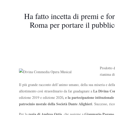
Ha fatto incetta di premi e f
Roma per portare il pubblico
Prodotto 
rianima di
Il più grande racconto dell’animo umano, della sua miseria e della
La Divina Co
allestimento così straordinario da far guadagnare a
, e la partecipazione istituzional
edizione 2019 e edizione 2020
patrocinio morale della Società Dante Alighieri
. Successo, ric
regia di Andrea Ortis
Gianmario Pagano
Per la
, che assieme a