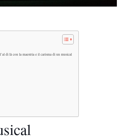
al di là con la maestria e il carisma di un musical
sical