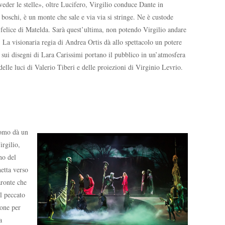
iveder le stelle», oltre Lucifero, Virgilio conduce Dante in
i boschi, è un monte che sale e via via si stringe. Ne è custode
so felice di Matelda. Sarà quest’ultima, non potendo Virgilio andare
 La visionaria regia di Andrea Ortis dà allo spettacolo un potere
 sui disegni di Lara Carissimi portano il pubblico in un’atmosfera
lle luci di Valerio Tiberi e delle proiezioni di Virginio Levrio.
’uomo dà un
irgilio,
no del
etta verso
aronte che
l peccato
ione per
a