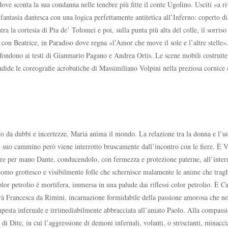
 dove sconta la sua condanna nelle tenebre più ﬁtte il conte Ugolino. Usciti «a r
 fantasia dantesca con una logica perfettamente antitetica all’Inferno: coperto d
ra la cortesia di Pia de’ Tolomei e poi, sulla punta più alta del colle, il sorri
con Beatrice, in Paradiso dove regna «l’Amor che move il sole e l’altre stelle».
 fondono ai testi di Gianmario Pagano e Andrea Ortis. Le scene mobili costruite
ide le coreograﬁe acrobatiche di Massimiliano Volpini nella preziosa cornice de
alito da dubbi e incertezze. Maria anima il mondo. La relazione tra la donna e l
 Il suo cammino però viene interrotto bruscamente dall’incontro con le fiere. È V
ere per mano Dante, conducendolo, con fermezza e protezione paterne, all’inter
uomo grottesco e visibilmente folle che schernisce malamente le anime che tragh
or petrolio è mortifera, immersa in una palude dai riflessi color petrolio. È C
erà Francesca da Rimini, incarnazione formidabile della passione amorosa che ne
tempesta infernale e irrimediabilmente abbracciata all’amato Paolo. Alla compass
 di Dite, in cui l’aggressione di demoni infernali, volanti, o striscianti, minacci