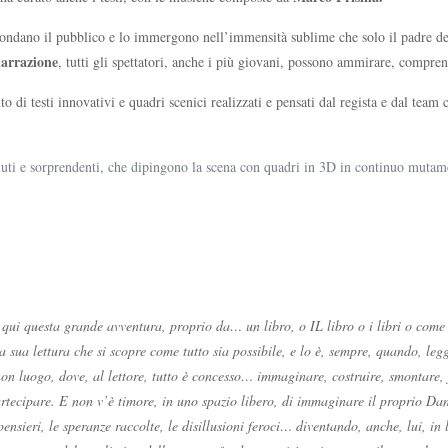
ondano il pubblico e lo immergono nell’immensità sublime che solo il padre della
narrazione
, tutti gli spettatori, anche i più giovani, possono ammirare, comp
 di testi innovativi e quadri scenici realizzati e pensati dal regista e dal team
luti e sorprendenti, che dipingono la scena con quadri in 3D in continuo mutam
qui questa grande avventura, proprio da… un libro, o IL libro o i libri o come 
la sua lettura che si scopre come tutto sia possibile, e lo è, sempre, quando, le
on luogo, dove, al lettore, tutto è concesso… immaginare, costruire, smontare,
rtecipare. E non v’è timore, in uno spazio libero, di immaginare il proprio Dant
ensieri, le speranze raccolte, le disillusioni feroci… diventando, anche, lui, i