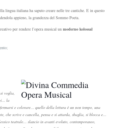
 lingua italiana ha saputo creare nelle tre cantiche. E in questo
rendendola appieno, la grandezza del Sommo Poeta.
moderno kolossal
 creativo per rendere l’opera musical un
ento;
si voglia,
ggi… la
 fermarsi e colorare… quello della lettura è un non tempo, una
e, che scrive e cancella, pensa e si attarda, sbaglia, si blocca e…
n lessico teatrale… slancio in avanti evoluto, contemporaneo,