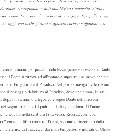
rende “presente”, solo tempo possibile a teatro, unica scelta
ie (Paradiso) consegnando a tutti una Divina Commedia intatta e
zione, condotta su musiche orchestrali emozionanti, è pelle, carne
 chi, oggi, con occhi giovani si affaccia curioso e affamato… a
ell’animo umano, per peccati, debolezze, paure e ossessioni. Dante
essa il Poeta si ritrova ad aﬀrontare e superare una prova che mai
erno, il Purgatorio e il Paradiso. Nel primo, naviga tra le rovine
e con il passaggio deﬁnitivo al Paradiso, dove una donna, la sua
sviluppa il cammino allegorico e segue Dante nella ricerca
nel segno tracciato dal padre della lingua italiana. Il Dante
, ha trovato nella scrittura la salvezza. Ricorda così, con
iato” come un libro animato. Dante, scortato e rincuorato dalla
e, ma eterno, di Francesca; dai mari tempestosi e mortali di Ulisse