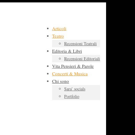
Articoli
Teatro
Recensioni Teatrali
Editoria & Libri
Recensioni Editoriali
Vita Pensieri & Parole
Concerti & Musica
Chi sono
Sara’ socials
Portfolio