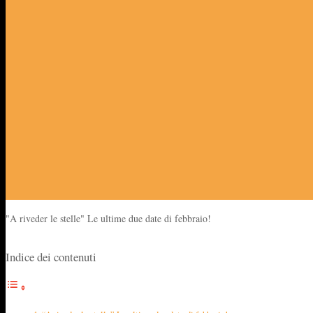
"A riveder le stelle" Le ultime due date di febbraio!
Indice dei contenuti