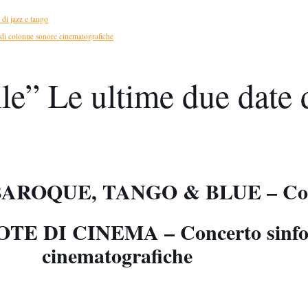
i jazz e tango
i colonne sonore cinematografiche
lle” Le ultime due date 
AROQUE, TANGO & BLUE – Concer
TE DI CINEMA – Concerto sinfoni
cinematografiche