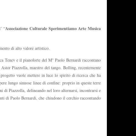
Associazione Culturale Sperimentiamo Arte Musica
l’ “
ento di alto valore artistico.
ica Tenev e il pianoforte del M° Paolo Bernardi raccontano
e Astor Piazzolla, maestro del tango. Bolling, recentemente
l progetto vuole mettere in luce lo spirito di ricerca che ha
ere lungo sinuose linee di confine: proprio in queste terre
 di Piazzolla, delineando nel loro alternarsi, incontrarsi e
enti di Paolo Bernardi, che chiudono il cerchio raccontando