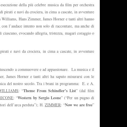
l’esecuzione della più celebre musica da film per orchestra
i pirati e navi da crociera, in cima a cascate, in avventure
n Williams, Hans Zimmer, James Horner e tanti altri hanno
a, con l’audace intento non solo di raccontare, ma anche di
i ciascuno, evocando allegria, tristezza, magari coraggio o
irati e navi da crociera, in cima a cascate, in avventure
, riuscendo a commuovere e ad appassionare. La musica e il
, James Horner e tanti altri ha saputo misurarsi con le
sica del nostro secolo. Tra i brani in programma: E. e A.
Theme From Schindler’s List
WILLIAMS
: “
” (dal film
Western by Sergio Leone
RICONE
: “
” (“Per un pugno di
Now we are free
atori dell’arca perduta”); H.
ZIMMER
: “
”