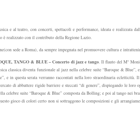
sica e al teatro, con concerti, spettacoli e performance, ideata e realizzata dal
to è realizzato con il contributo della Regione Lazio.
ione(con sede a Roma), da sempre impegnata nel promuovere cultura e intrattenim
QUE, TANGO & BLUE – Concerto di jazz e tango
. Il flauto del M° Mon
ica classica diventa funzionale al jazz nella celebre suite “Baroque & Blue”, 
”, e in questa serata verranno raccontati nella loro straordinaria ecletticità. I
cato di abbattere rigide barriere e steccati “di genere”, dispiegando le loro op
ella celebre suite “Baroque & Blue” composta da Bolling; e poi al tango nei brani
questo gioco di colori certo non si sottraggono le composizioni e gli arrangiam