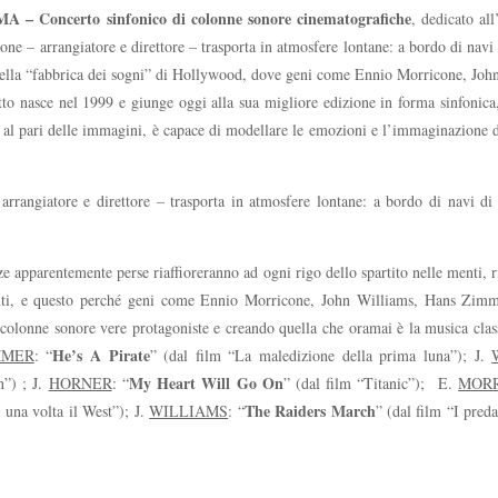
– Concerto sinfonico di colonne sonore cinematografiche
, dedicato al
e – arrangiatore e direttore – trasporta in atmosfere lontane: a bordo di navi d
nella “fabbrica dei sogni” di Hollywood, dove geni come Ennio Morricone, Joh
etto nasce nel 1999 e giunge oggi alla sua migliore edizione in forma sinfonic
 al pari delle immagini, è capace di modellare le emozioni e l’immaginazione d
rangiatore e direttore – trasporta in atmosfere lontane: a bordo di navi di p
ze apparentemente perse riaffioreranno ad ogni rigo dello spartito nelle menti
enti, e questo perché geni come Ennio Morricone, John Williams, Hans Zimmer
olonne sonore vere protagoniste e creando quella che oramai è la musica clas
He’s A Pirate
MMER
: “
” (dal film “La maledizione della prima luna”); J.
My Heart Will Go On
n”) ; J.
HORNER
: “
” (dal film “Titanic”); E.
MOR
The Raiders March
a una volta il West”); J.
WILLIAMS
: “
” (dal film “I pred