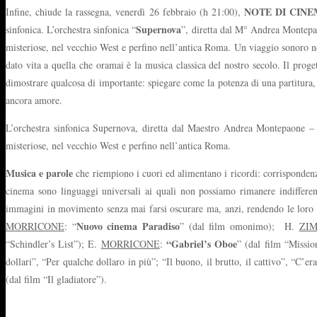
NOTE DI CINEMA 
Infine, chiude la rassegna, venerdì 26 febbraio (h 21:00),
Supernova
sinfonica. L’orchestra sinfonica “
”, diretta dal M° Andrea Montepaon
misteriose, nel vecchio West e perfino nell’antica Roma. Un viaggio sonoro 
dato vita a quella che oramai è la musica classica del nostro secolo. Il prog
dimostrare qualcosa di importante: spiegare come la potenza di una partitura,
ancora amore.
L’orchestra sinfonica Supernova, diretta dal Maestro Andrea Montepaone – ar
misteriose, nel vecchio West e perfino nell’antica Roma.
Musica e parole
che riempiono i cuori ed alimentano i ricordi: corrisponden
cinema sono linguaggi universali ai quali non possiamo rimanere indiffer
immagini in movimento senza mai farsi oscurare ma, anzi, rendendo le loro c
Nuovo cinema Paradiso
MORRICONE
: “
” (dal film omonimo); H.
ZI
“Gabriel’s Oboe
“Schindler’s List”); E.
MORRICONE
:
” (dal film “Missio
dollari”, “Per qualche dollaro in più”; “Il buono, il brutto, il cattivo”, “C’er
(dal film “Il gladiatore”).