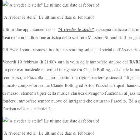
“A riveder le stelle” Le ultime due date di febbraio!
Ultimi due appuntamenti con
“A riveder le stelle”
, rassegna dedicata alla mu
Teatro
” con la direzione artistica dello scrittore Massimo Simonini. Il proget
Gli Eventi sono trasmessi in diretta streaming sui canali social dell’Associaz
BARO
Venerdì 19 febbraio (h 21:00) sarà la volta delle atmosfere sinuose del
un percorso musicale nuovo ed intrigante tra Claude Bolling, col quale la mus
scomparso, e Piazzolla hanno abbattuto le rigide barriere e steccati “di genere
animato compositori come Claude Bolling ed Astor Piazzolla, i quali hanno cer
di mezzo, elementi tipici della musica classica divengono funzionali al jazz n
fondersi, atmosfere sempre nuove ed intriganti che catturano l’ascolto. Ed a 
l’artista nella sua ecletticità.
“A riveder le stelle” Le ultime due date di febbraio!