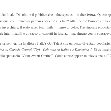
dal finale. Di solito è il pubblico che a fine spettacolo ti dice
brava
. Questo sp
se quello è il punto di partenza cosa c’è alla fine? Alla fine c’è l’inizio: c’è la
a invecchiare, il sesto senso femminile: il senso di colpa, l’avvincente scoperta
cale interminabili e un sacco di cazzotti in faccia…. ma almeno con la consapevo
rformer. Arriva finalista a Italia’s Got Talent con un pezzo diventato popolaris
co su Comedy Central (Sky) , Colorado su Italia 1 e Domenica 5.
Si esibisce 
ello spettacolo “Vieni Avanti Cretina”. Come attrice appare in televisione a
CC