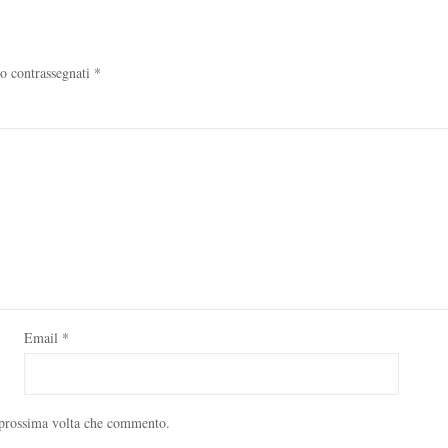
no contrassegnati
*
Email
*
a prossima volta che commento.