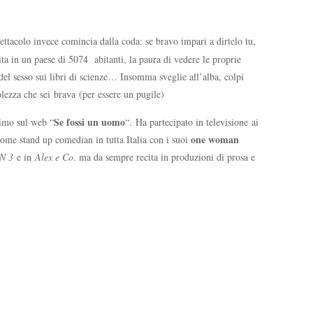
ettacolo invece comincia dalla coda: se bravo impari a dirtelo tu,
 vita in un paese di 5074 abitanti, la paura di vedere le proprie
 del sesso sui libri di scienze… Insomma sveglie all’alba, colpi
lezza che sei brava (per essere un pugile)
Se fossi un uomo
simo sul web “
“. Ha partecipato in televisione ai
one woman
come stand up comedian in tutta Italia con i suoi
N 3
e in
Alex e Co
. ma da sempre recita in produzioni di prosa e