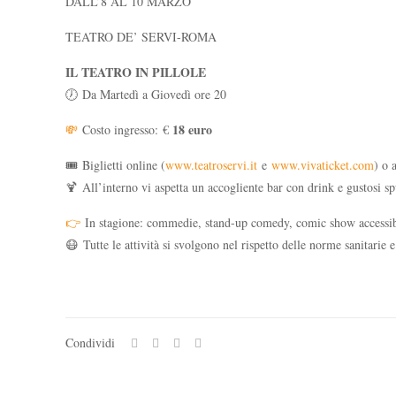
DALL’8 AL 10 MARZO
TEATRO DE’ SERVI-ROMA
IL TEATRO IN PILLOLE
🕖
Da Martedì a Giovedì ore 20
18 euro
💸
Costo ingresso: €
🎟 Biglietti online (
www.teatroservi.it
e
www.vivaticket.com
) o 
🍹 All’interno vi aspetta un accogliente bar con drink e gustosi sp
👉
In stagione: commedie, stand-up comedy, comic show accessibili
😷 Tutte le attività si svolgono nel rispetto delle norme sanitarie 
Condividi