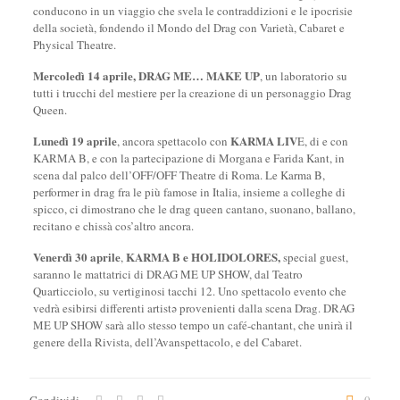
conducono in un viaggio che svela le contraddizioni e le ipocrisie
della società, fondendo il Mondo del Drag con Varietà, Cabaret e
Physical Theatre.
Mercoledì 14 aprile, DRAG ME… MAKE UP
, un laboratorio su
tutti i trucchi del mestiere per la creazione di un personaggio Drag
Queen.
Lunedì 19 aprile
KARMA LIV
, ancora spettacolo con
E, di e con
KARMA B, e con la partecipazione di Morgana e Farida Kant, in
scena dal palco dell’OFF/OFF Theatre di Roma. Le Karma B,
performer in drag fra le più famose in Italia, insieme a colleghe di
spicco, ci dimostrano che le drag queen cantano, suonano, ballano,
recitano e chissà cos’altro ancora.
Venerdì 30 aprile
KARMA B e HOLIDOLORES,
,
special guest,
saranno le mattatrici di DRAG ME UP SHOW, dal Teatro
Quarticciolo, su vertiginosi tacchi 12. Uno spettacolo evento che
vedrà esibirsi differenti artistə provenienti dalla scena Drag. DRAG
ME UP SHOW sarà allo stesso tempo un café-chantant, che unirà il
genere della Rivista, dell’Avanspettacolo, e del Cabaret.