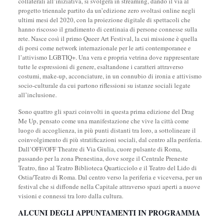
collaterali all’iniziativa, si svolgerà in streaming, dando il via al
progetto triennale partito da un’edizione zero svoltasi online negli
ultimi mesi del 2020, con la proiezione digitale di spettacoli che
hanno riscosso il gradimento di centinaia di persone connesse sulla
rete. Nasce così il primo Queer Art Festival, la cui missione è quella
di porsi come network internazionale per le arti contemporanee e
l’attivismo LGBTIQ+. Una vera e propria vetrina dove rappresentare
tutte le espressioni di genere, esaltandone i caratteri attraverso
costumi, make-up, acconciature, in un connubio di ironia e attivismo
socio-culturale da cui partono riflessioni su istanze sociali legate
all’inclusione.
Sono quattro gli spazi coinvolti in questa prima edizione del Drag
Me Up, pensato come una manifestazione che vive la città come
luogo di accoglienza, in più punti distanti tra loro, a sottolineare il
coinvolgimento di più stratificazioni sociali, dal centro alla periferia.
Dall’OFF/OFF Theatre di Via Giulia, cuore pulsante di Roma,
passando per la zona Prenestina, dove sorge il Centrale Preneste
Teatro, fino al Teatro Biblioteca Quarticciolo e il Teatro del Lido di
Ostia/Teatro di Roma. Dal centro verso la periferia e viceversa, per un
festival che si diffonde nella Capitale attraverso spazi aperti a nuove
visioni e connessi tra loro dalla cultura.
ALCUNI DEGLI APPUNTAMENTI IN PROGRAMMA