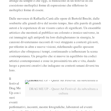
attinge da sempre e che oggi, si riuniscono in un festival in cui
coesistono molteplici forme di espressione che riflettono le
molteplici forme di essere.
Dalle movenze di Raffaella Carrà alle opere di Bertold Brecht, dalle
soubrette alle grandi dive del nostro tempo, fino alle parole di grandi
autori e le esperienze di un vissuto carico di significati. Un ensemble
artistico che mostrerà al pubblico un colorato e ironico universo, in
cui immagini agli antipodi tra loro dialogheranno in sinergia, le
canzoni diventeranno racconti di voci strappate a contesti già noti,
per rifiorire in altre e nuove visioni, ridefinendo quello spessore
artistico che oltrepassa i tempi, continuando a influenzare la scena
contemporanea. Un progetto che si muove in equilibrio tra codici
artistici contemporanei e zone in prossimità tra arte e vita, dando
luogo a percorsi creativi che indagano su contesti umani diversi tra
loro.
Il
festival
Drag Me
DRAG ME UP – Queer Art Festival: da subcultura a
Up con i
cultura
suoi
eventi
performativi, incontri, mostre fotografiche, laboratori ed eventi