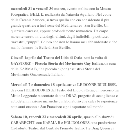
mercoledì 31 a venerdì 30 marzo
, evento online con la Mostra
BELLE
Fotografica,
, realizzata da Natascia Aquilano. Nel cuore
della Catania barocca, si trova quello che era considerato il più
grande quartiere a luci rosse del Mediterraneo: San Berillo. Un
quartiere carcassa, eppure profondamente romantico. Un corpo
morente tenuto in vita dagli ultimi, dagli indicibili: prostitute,
travestiti, “puppi”. Coloro che non lo hanno mai abbandonato e che
mai lo faranno: le Belle di San Berillo.
Giovedì 1aprile dal Teatro del Lido di Ostia
, sarà la volta di
GAYSTORY – Piccola Storia del Movimento Gay Italian
o, a cura
delle KARMA B, una piccola e (non) esaustiva Storia del
Movimento Omosessuale Italiano.
Mercoledì 7 e domenica 18 aprile,
LE DONNE DI ULISSE,
arriva
di e con
HOLIDOLORES dal Teatro del Lido di Ostia
, un percorso tra
Miti e Leggende raccontate da una DRAG, progetto di accoglienza e
autodeterminazione ma anche un laboratorio che calca le esperienze
nate anni orsono a San Francisco e poi esportate nel mondo.
Sabato 10, venerdì 23 e mercoledì 28 aprile
, spazio allo show di
CABARECHT
, con KARMA B e HOLIDOLORES, una produzione
Ondadurto Teatro, dal Centrale Preneste Teatro. Tre Drag Queen ci