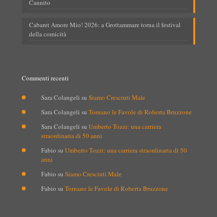
Cannito
Cabaret Amore Mio! 2026: a Grottammare torna il festival
della comicità
Commenti recenti
Sara Colangeli
su
Siamo Cresciuti Male
Sara Colangeli
su
Tornano le Favole di Roberta Bruzzone
Sara Colangeli
su
Umberto Tozzi: una carriera
straordinaria di 50 anni
Fabio
su
Umberto Tozzi: una carriera straordinaria di 50
anni
Fabio
su
Siamo Cresciuti Male
Fabio
su
Tornano le Favole di Roberta Bruzzone