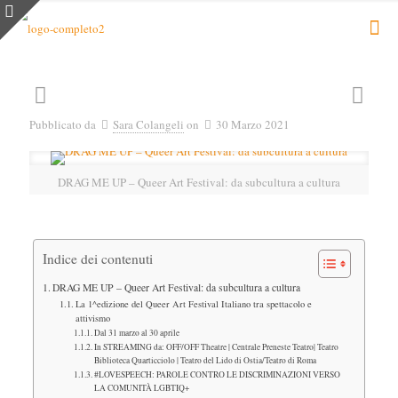
Pubblicato da
Sara Colangeli
on
30 Marzo 2021
DRAG ME UP – Queer Art Festival: da subcultura a cultura
Indice dei contenuti
DRAG ME UP – Queer Art Festival: da subcultura a cultura
La 1^edizione del Queer Art Festival Italiano tra spettacolo e
attivismo
Dal 31 marzo al 30 aprile
In STREAMING da: OFF/OFF Theatre | Centrale Preneste Teatro| Teatro
Biblioteca Quarticciolo | Teatro del Lido di Ostia/Teatro di Roma
#LOVESPEECH: PAROLE CONTRO LE DISCRIMINAZIONI VERSO
LA COMUNITÀ LGBTIQ+