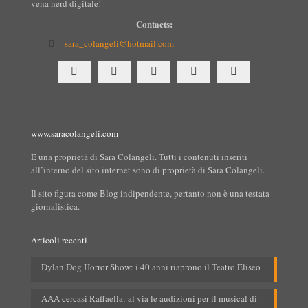
vena nerd digitale!
Contacts:
sara_colangeli@hotmail.com
www.saracolangeli.com
È una proprietà di Sara Colangeli. Tutti i contenuti inseriti
all’interno del sito internet sono di proprietà di Sara Colangeli.
Il sito figura come Blog indipendente, pertanto non è una testata
giornalistica.
Articoli recenti
Dylan Dog Horror Show: i 40 anni riaprono il Teatro Eliseo
AAA cercasi Raffaella: al via le audizioni per il musical di