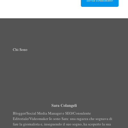
Chi Sono
Sara Colangeli
Blogger/Social Media Manager e SEO/Consulente
Editoriale/Videomaker Io sono Sara: una ragazza che sognava di
fare la giornalista e, inseguendo il suo sogno, ha scoperto la sua