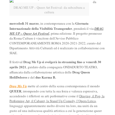
da
DRAG ME UP – Queer Art Festival: da subcultura a
cultura
mercoledì 31 marzo
Giornata
, in contemporanea con la
Internazionale della Visibilità Transgender
, prenderà il via
DRAG
ME UP – Queer Art Festival
, prima edizione. Il progetto promosso
da Roma Culture è vincitore dell’Avviso Pubblico
CONTEMPORANEAMENTE ROMA 2020-2021-2022, curato dal
Dipartimento Attività Culturali ed è realizzato in collaborazione con
SIAE.
Drag Me Up si svolgerà in streaming fino a venerdì 30
Il festival
aprile 2021
, guidato dalla compagnia ONDADURTO TEATRO,
Drag Queen
affiancata dalla collaborazione artistica delle
HoliDolores
duo Karma B.
e del
Drag Me Up
mette al centro della scena contemporanea il mondo
QUEER
, irrompendo con tutta la sua forza e valenza espressiva,
accendendo i riflettori su arti performative come il
Draging, il Pop, la
Performing Art, il Cabaret, la Stand Up Comedy, l’Opera Lirica
,
linguaggi apparentemente molto diversi tra loro, ma uniti da un
gusto ed una indiscussa qualità artistica a cui la generazione queer