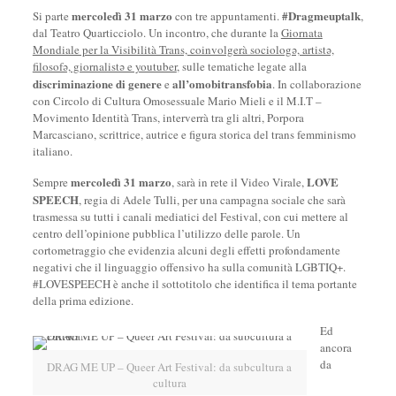
mercoledì 31 marzo
#Dragmeuptalk
Si parte
con tre appuntamenti.
,
dal Teatro Quarticciolo. Un incontro, che durante la
Giornata
Mondiale per la Visibilità Trans, coinvolgerà sociologə, artistə,
filosofə, giornalistə e youtuber
, sulle tematiche legate alla
discriminazione di genere
all’omobitransfobia
e
. In collaborazione
con Circolo di Cultura Omosessuale Mario Mieli e il M.I.T –
Movimento Identità Trans, interverrà tra gli altri, Porpora
Marcasciano, scrittrice, autrice e figura storica del trans femminismo
italiano.
mercoledì 31 marzo
LOVE
Sempre
, sarà in rete il Video Virale,
SPEECH
, regia di Adele Tulli, per una campagna sociale che sarà
trasmessa su tutti i canali mediatici del Festival, con cui mettere al
centro dell’opinione pubblica l’utilizzo delle parole. Un
cortometraggio che evidenzia alcuni degli effetti profondamente
negativi che il linguaggio offensivo ha sulla comunità LGBTIQ+.
#LOVESPEECH è anche il sottotitolo che identifica il tema portante
della prima edizione.
Ed
ancora
da
DRAG ME UP – Queer Art Festival: da subcultura a
cultura